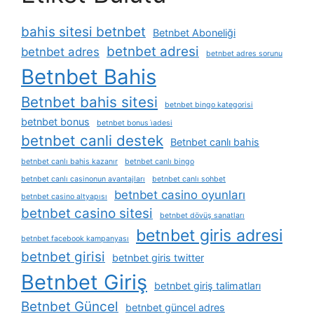
bahis sitesi betnbet
Betnbet Aboneliği
betnbet adresi
betnbet adres
betnbet adres sorunu
Betnbet Bahis
Betnbet bahis sitesi
betnbet bingo kategorisi
betnbet bonus
betnbet bonus i̇adesi
betnbet canli destek
Betnbet canlı bahis
betnbet canlı bahis kazanır
betnbet canlı bingo
betnbet canlı casinonun avantajları
betnbet canlı sohbet
betnbet casino oyunları
betnbet casino altyapısı
betnbet casino sitesi
betnbet dövüş sanatları
betnbet giris adresi
betnbet facebook kampanyası
betnbet girisi
betnbet giris twitter
Betnbet Giriş
betnbet giriş talimatları
Betnbet Güncel
betnbet güncel adres