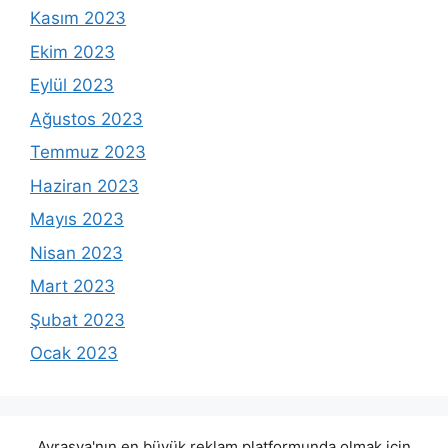
Kasım 2023
Ekim 2023
Eylül 2023
Ağustos 2023
Temmuz 2023
Haziran 2023
Mayıs 2023
Nisan 2023
Mart 2023
Şubat 2023
Ocak 2023
Avrasya'nın en büyük reklam platformunda olmak için