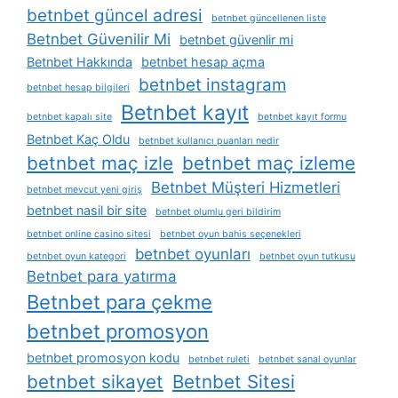
betnbet güncel adresi
betnbet güncellenen liste
Betnbet Güvenilir Mi
betnbet güvenlir mi
Betnbet Hakkında
betnbet hesap açma
betnbet instagram
betnbet hesap bilgileri
Betnbet kayıt
betnbet kapalı site
betnbet kayıt formu
Betnbet Kaç Oldu
betnbet kullanıcı puanları nedir
betnbet maç izle
betnbet maç izleme
Betnbet Müşteri Hizmetleri
betnbet mevcut yeni giriş
betnbet nasil bir site
betnbet olumlu geri bildirim
betnbet online casino sitesi
betnbet oyun bahis seçenekleri
betnbet oyunları
betnbet oyun kategori
betnbet oyun tutkusu
Betnbet para yatırma
Betnbet para çekme
betnbet promosyon
betnbet promosyon kodu
betnbet ruleti
betnbet sanal oyunlar
betnbet sikayet
Betnbet Sitesi