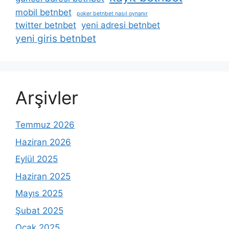
mobil betnbet
poker betnbet nasıl oynanır
twitter betnbet
yeni adresi betnbet
yeni giris betnbet
Arşivler
Temmuz 2026
Haziran 2026
Eylül 2025
Haziran 2025
Mayıs 2025
Şubat 2025
Ocak 2025