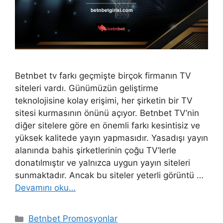
Betnbet tv farkı geçmişte birçok firmanın TV
siteleri vardı. Günümüzün geliştirme
teknolojisine kolay erişimi, her şirketin bir TV
sitesi kurmasının önünü açıyor. Betnbet TV’nin
diğer sitelere göre en önemli farkı kesintisiz ve
yüksek kalitede yayın yapmasıdır. Yasadışı yayın
alanında bahis şirketlerinin çoğu TV’lerle
donatılmıştır ve yalnızca uygun yayın siteleri
sunmaktadır. Ancak bu siteler yeterli görüntü …
Devamını oku…
Kategoriler
Betnbet Promosyonlar