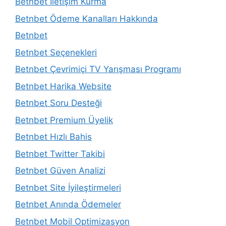
Betnbet İletişim Kurma
Betnbet Ödeme Kanalları Hakkında
Betnbet
Betnbet Seçenekleri
Betnbet Çevrimiçi TV Yarışması Programı
Betnbet Harika Website
Betnbet Soru Desteği
Betnbet Premium Üyelik
Betnbet Hızlı Bahis
Betnbet Twitter Takibi
Betnbet Güven Analizi
Betnbet Site İyileştirmeleri
Betnbet Anında Ödemeler
Betnbet Mobil Optimizasyon