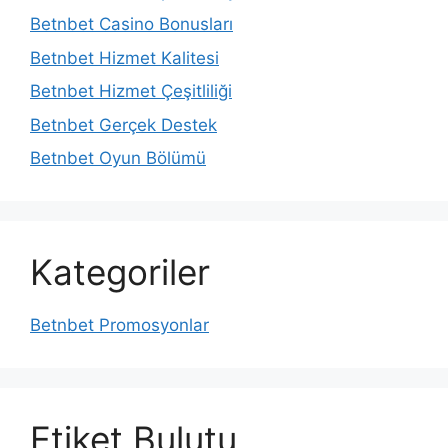
Betnbet Casino Bonusları
Betnbet Hizmet Kalitesi
Betnbet Hizmet Çeşitliliği
Betnbet Gerçek Destek
Betnbet Oyun Bölümü
Kategoriler
Betnbet Promosyonlar
Etiket Bulutu