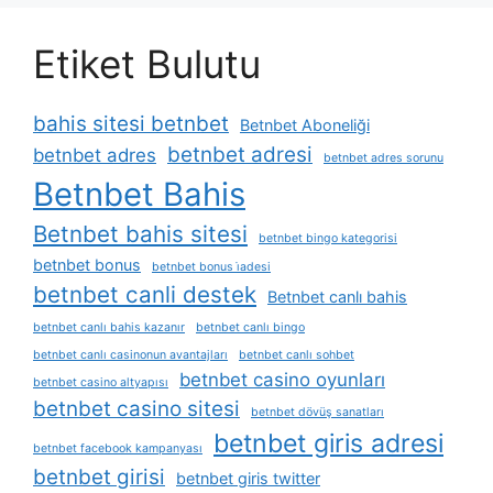
Etiket Bulutu
bahis sitesi betnbet
Betnbet Aboneliği
betnbet adresi
betnbet adres
betnbet adres sorunu
Betnbet Bahis
Betnbet bahis sitesi
betnbet bingo kategorisi
betnbet bonus
betnbet bonus i̇adesi
betnbet canli destek
Betnbet canlı bahis
betnbet canlı bahis kazanır
betnbet canlı bingo
betnbet canlı casinonun avantajları
betnbet canlı sohbet
betnbet casino oyunları
betnbet casino altyapısı
betnbet casino sitesi
betnbet dövüş sanatları
betnbet giris adresi
betnbet facebook kampanyası
betnbet girisi
betnbet giris twitter