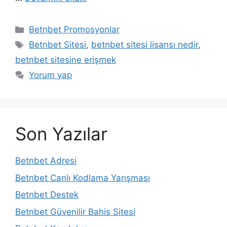
Kategoriler
Betnbet Promosyonlar
Etiketler
Betnbet Sitesi
,
betnbet sitesi lisansı nedir
,
betnbet sitesine erişmek
Yorum yap
Son Yazılar
Betnbet Adresi
Betnbet Canlı Kodlama Yarışması
Betnbet Destek
Betnbet Güvenilir Bahis Sitesi