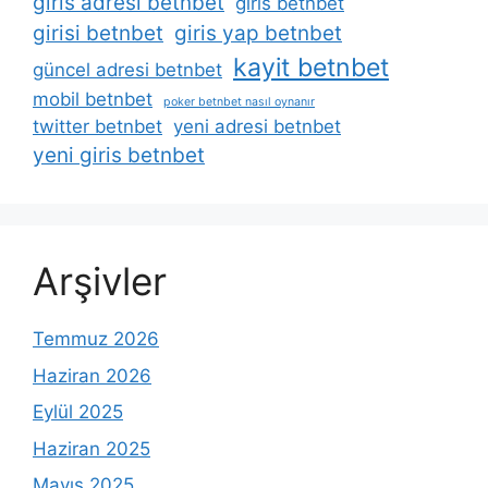
giris adresi betnbet
giris betnbet
girisi betnbet
giris yap betnbet
kayit betnbet
güncel adresi betnbet
mobil betnbet
poker betnbet nasıl oynanır
twitter betnbet
yeni adresi betnbet
yeni giris betnbet
Arşivler
Temmuz 2026
Haziran 2026
Eylül 2025
Haziran 2025
Mayıs 2025