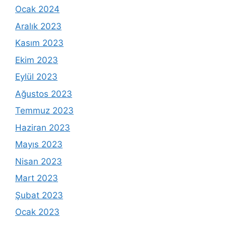
Ocak 2024
Aralık 2023
Kasım 2023
Ekim 2023
Eylül 2023
Ağustos 2023
Temmuz 2023
Haziran 2023
Mayıs 2023
Nisan 2023
Mart 2023
Şubat 2023
Ocak 2023