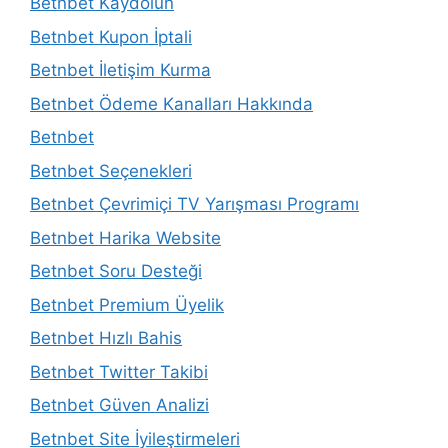
Betnbet Kaydolun
Betnbet Kupon İptali
Betnbet İletişim Kurma
Betnbet Ödeme Kanalları Hakkında
Betnbet
Betnbet Seçenekleri
Betnbet Çevrimiçi TV Yarışması Programı
Betnbet Harika Website
Betnbet Soru Desteği
Betnbet Premium Üyelik
Betnbet Hızlı Bahis
Betnbet Twitter Takibi
Betnbet Güven Analizi
Betnbet Site İyileştirmeleri