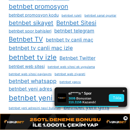
betnbet promosyon
betnbet promosyon kodu
betnbet ruleti
betnbet sanal oyunlar
betnbet sikayet
Betnbet Sitesi
betnbet telegram
betnbet spor bahisleri
Betnbet TV
betnbet tv canli maç
betnbet tv canli maç izle
betnbet tv izle
Betnbet Twitter
betnbet web sitesi
betnbet web sitesi ek uygulama
betnbet web sitesi paylaşımı
betnbet web ziyareti
betnbet whatsapp
betnbet yapısı
betnbet yeni adres
betnbet yeni adresi
Betnbet yeni giriş
betnbet yeni adresini nasıl bulurum
betnbet çevrimiçi değişiklikler
betnbet öncüler
×
Betnbet üyelik
canli betnbet
betnbet üyelik i̇ptal