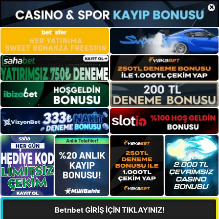
×
Betnbet GİRİŞ İÇİN TIKLAYINIZ!