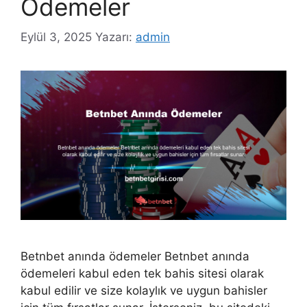
Ödemeler
Eylül 3, 2025
Yazarı:
admin
Betnbet anında ödemeler Betnbet anında
ödemeleri kabul eden tek bahis sitesi olarak
kabul edilir ve size kolaylık ve uygun bahisler