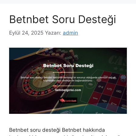
Betnbet Soru Desteği
Eylül 24, 2025
Yazarı:
admin
Betnbet soru desteği Betnbet hakkında