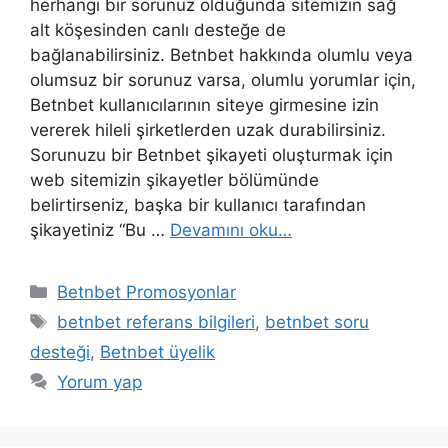
herhangi bir sorunuz olduğunda sitemizin sağ
alt köşesinden canlı desteğe de
bağlanabilirsiniz. Betnbet hakkında olumlu veya
olumsuz bir sorunuz varsa, olumlu yorumlar için,
Betnbet kullanıcılarının siteye girmesine izin
vererek hileli şirketlerden uzak durabilirsiniz.
Sorunuzu bir Betnbet şikayeti oluşturmak için
web sitemizin şikayetler bölümünde
belirtirseniz, başka bir kullanıcı tarafından
şikayetiniz “Bu …
Devamını oku…
Kategoriler
Betnbet Promosyonlar
Etiketler
betnbet referans bilgileri
,
betnbet soru
desteği
,
Betnbet üyelik
Yorum yap