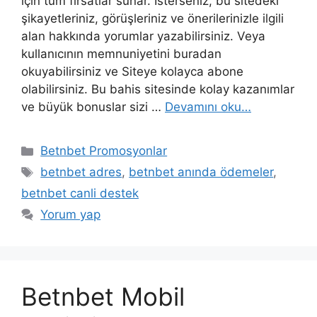
için tüm fırsatlar sunar. İsterseniz, bu sitedeki
şikayetleriniz, görüşleriniz ve önerilerinizle ilgili
alan hakkında yorumlar yazabilirsiniz. Veya
kullanıcının memnuniyetini buradan
okuyabilirsiniz ve Siteye kolayca abone
olabilirsiniz. Bu bahis sitesinde kolay kazanımlar
ve büyük bonuslar sizi …
Devamını oku…
Kategoriler
Betnbet Promosyonlar
Etiketler
betnbet adres
,
betnbet anında ödemeler
,
betnbet canli destek
Yorum yap
Betnbet Mobil