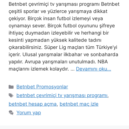
Betnbet çevrimiçi tv yarışması programı Betnbet
çeşitli sporlar ve yüzlerce yarışmaya dikkat
çekiyor. Birçok insan futbol izlemeyi veya
oynamayı sever. Birçok futbol oyununu şifreye
ihtiyaç duymadan izleyebilir ve herhangi bir
kesinti yapmadan yüksek kalitede tadını
çıkarabilirsiniz. Süper Lig maçları tüm Türkiye’yi
içerir. Ulusal yarışmalar ilkbahar ve sonbaharda
yapılır. Avrupa yarışmaları unutulmadı. NBA
maçlarını izlemek kolaydır. …
Devamını oku…
Kategoriler
Betnbet Promosyonlar
Etiketler
betnbet çevrimiçi tv yarışması programı
,
betnbet hesap açma
,
betnbet maç izle
Yorum yap