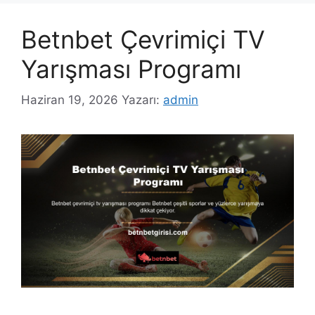
Betnbet Çevrimiçi TV
Yarışması Programı
Haziran 19, 2026
Yazarı:
admin