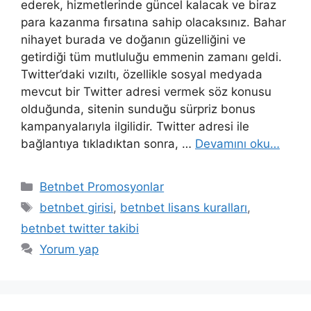
ederek, hizmetlerinde güncel kalacak ve biraz
para kazanma fırsatına sahip olacaksınız. Bahar
nihayet burada ve doğanın güzelliğini ve
getirdiği tüm mutluluğu emmenin zamanı geldi.
Twitter’daki vızıltı, özellikle sosyal medyada
mevcut bir Twitter adresi vermek söz konusu
olduğunda, sitenin sunduğu sürpriz bonus
kampanyalarıyla ilgilidir. Twitter adresi ile
bağlantıya tıkladıktan sonra, …
Devamını oku…
Kategoriler
Betnbet Promosyonlar
Etiketler
betnbet girisi
,
betnbet lisans kuralları
,
betnbet twitter takibi
Yorum yap