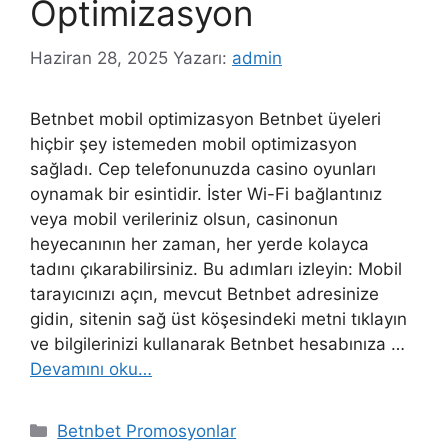
Optimizasyon
Haziran 28, 2025
Yazarı:
admin
Betnbet mobil optimizasyon Betnbet üyeleri
hiçbir şey istemeden mobil optimizasyon
sağladı. Cep telefonunuzda casino oyunları
oynamak bir esintidir. İster Wi-Fi bağlantınız
veya mobil verileriniz olsun, casinonun
heyecanının her zaman, her yerde kolayca
tadını çıkarabilirsiniz. Bu adımları izleyin: Mobil
tarayıcınızı açın, mevcut Betnbet adresinize
gidin, sitenin sağ üst köşesindeki metni tıklayın
ve bilgilerinizi kullanarak Betnbet hesabınıza …
Devamını oku…
Kategoriler
Betnbet Promosyonlar