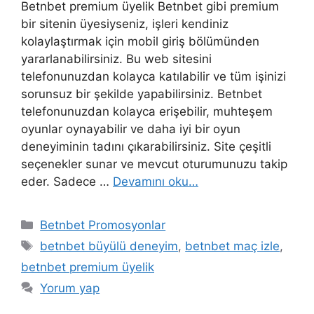
Betnbet premium üyelik Betnbet gibi premium
bir sitenin üyesiyseniz, işleri kendiniz
kolaylaştırmak için mobil giriş bölümünden
yararlanabilirsiniz. Bu web sitesini
telefonunuzdan kolayca katılabilir ve tüm işinizi
sorunsuz bir şekilde yapabilirsiniz. Betnbet
telefonunuzdan kolayca erişebilir, muhteşem
oyunlar oynayabilir ve daha iyi bir oyun
deneyiminin tadını çıkarabilirsiniz. Site çeşitli
seçenekler sunar ve mevcut oturumunuzu takip
eder. Sadece …
Devamını oku…
Kategoriler
Betnbet Promosyonlar
Etiketler
betnbet büyülü deneyim
,
betnbet maç izle
,
betnbet premium üyelik
Yorum yap