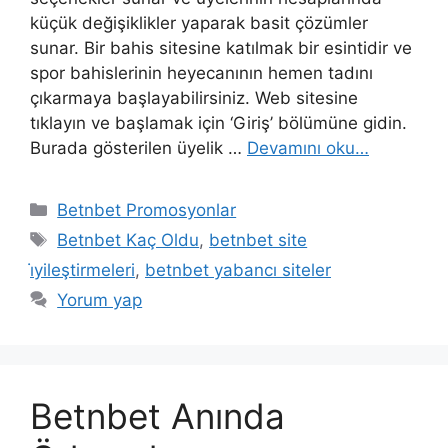
küçük değişiklikler yaparak basit çözümler
sunar. Bir bahis sitesine katılmak bir esintidir ve
spor bahislerinin heyecanının hemen tadını
çıkarmaya başlayabilirsiniz. Web sitesine
tıklayın ve başlamak için ‘Giriş’ bölümüne gidin.
Burada gösterilen üyelik …
Devamını oku…
Kategoriler
Betnbet Promosyonlar
Etiketler
Betnbet Kaç Oldu
,
betnbet site
i̇yileştirmeleri
,
betnbet yabancı siteler
Yorum yap
Betnbet Anında