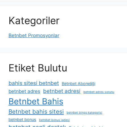
Kategoriler
Betnbet Promosyonlar
Etiket Bulutu
bahis sitesi betnbet
Betnbet Aboneliği
betnbet adresi
betnbet adres
betnbet adres sorunu
Betnbet Bahis
Betnbet bahis sitesi
betnbet bingo kategorisi
betnbet bonus
betnbet bonus i̇adesi