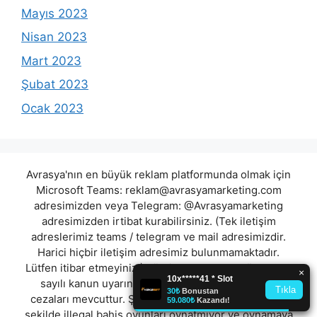
Mayıs 2023
Nisan 2023
Mart 2023
Şubat 2023
Ocak 2023
Avrasya'nın en büyük reklam platformunda olmak için
Microsoft Teams:
reklam@avrasyamarketing.com
adresimizden veya Telegram: @Avrasyamarketing
adresimizden irtibat kurabilirsiniz. (Tek iletişim
adreslerimiz teams / telegram ve mail adresimizdir.
Harici hiçbir iletişim adresimiz bulunmamaktadır.
Lütfen itibar etmeyiniz.) Türkiye yasalarına göre 7258
sayılı kanun uyarınca yasa dışı bahis oynamanın
cezaları mevcuttur. Şu an bulunduğunuz site hiç bir
şekilde illegal bahis oyunları oynatmıyor ve oynamaya