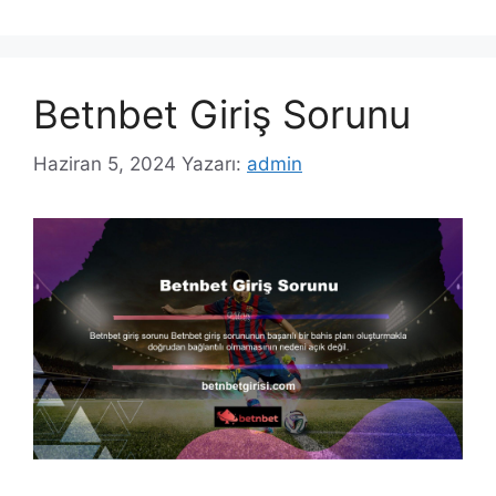
Betnbet Giriş Sorunu
Haziran 5, 2024
Yazarı:
admin