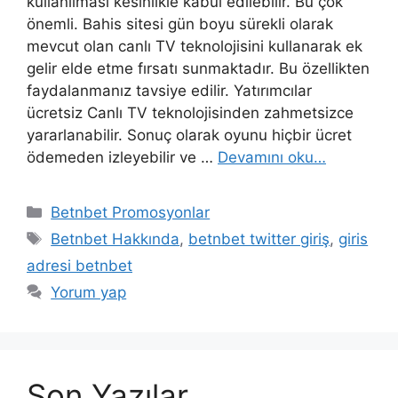
kullanılması kesinlikle kabul edilebilir. Bu çok
önemli. Bahis sitesi gün boyu sürekli olarak
mevcut olan canlı TV teknolojisini kullanarak ek
gelir elde etme fırsatı sunmaktadır. Bu özellikten
faydalanmanız tavsiye edilir. Yatırımcılar
ücretsiz Canlı TV teknolojisinden zahmetsizce
yararlanabilir. Sonuç olarak oyunu hiçbir ücret
ödemeden izleyebilir ve …
Devamını oku…
Kategoriler
Betnbet Promosyonlar
Etiketler
Betnbet Hakkında
,
betnbet twitter giriş
,
giris
adresi betnbet
Yorum yap
Son Yazılar