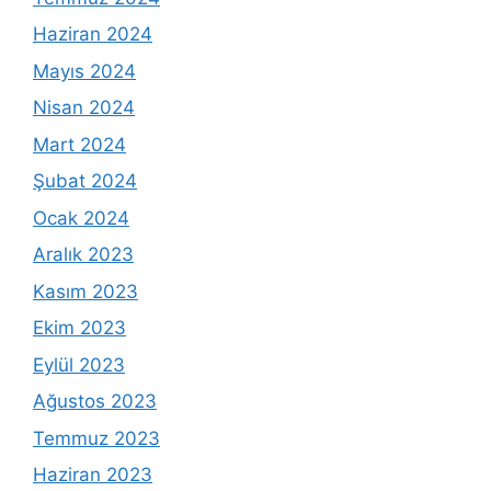
Haziran 2024
Mayıs 2024
Nisan 2024
Mart 2024
Şubat 2024
Ocak 2024
Aralık 2023
Kasım 2023
Ekim 2023
Eylül 2023
Ağustos 2023
Temmuz 2023
Haziran 2023