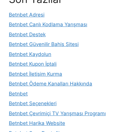
Betnbet Adresi
Betnbet Canlı Kodlama Yarışması
Betnbet Destek
Betnbet Güvenilir Bahis Sitesi
Betnbet Kaydolun
Betnbet Kupon İptali
Betnbet İletişim Kurma
Betnbet Ödeme Kanalları Hakkında
Betnbet
Betnbet Seçenekleri
Betnbet Çevrimiçi TV Yarışması Programı
Betnbet Harika Website