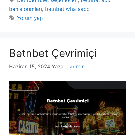
betnbet rulet seçenekleri
,
betnbet spor
bahis oranları
,
betnbet whatsapp
Yorum yap
Betnbet Çevrimiçi
Haziran 15, 2024
Yazarı:
admin