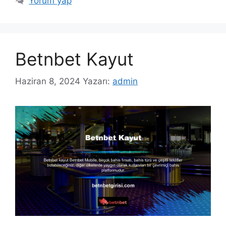
Yorum yap
Betnbet Kayut
Haziran 8, 2024
Yazarı:
admin