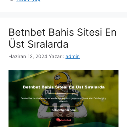
Betnbet Bahis Sitesi En
Üst Sıralarda
Haziran 12, 2024
Yazarı:
admin