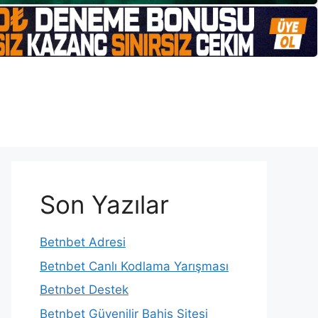
Son Yazılar
Betnbet Adresi
Betnbet Canlı Kodlama Yarışması
Betnbet Destek
Betnbet Güvenilir Bahis Sitesi