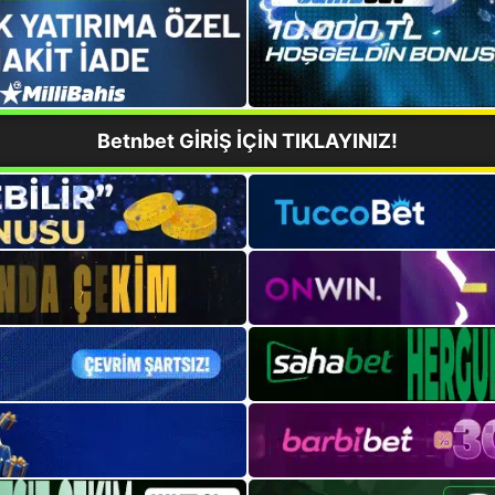
Betnbet GİRİŞ İÇİN TIKLAYINIZ!