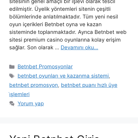
sitesinin genel amaçlı bir işlevi olarak tescil
edilmiştir. Üyelik yöntemleri sitenin çeşitli
bölümlerinde anlatılmaktadır. Tüm yeni nesil
oyun içerikleri Betnbet oyna ve kazan
sisteminde toplanmaktadır. Ayrıca Betnbet web
sitesi premium casino oyunlarına kolay erişim
sağlar. Son olarak …
Devamını oku…
Kategoriler
Betnbet Promosyonlar
Etiketler
betnbet oyunları ve kazanma sistemi
,
betnbet promosyon
,
betnbet puanı hızlı üye
i̇şlemleri
Yorum yap