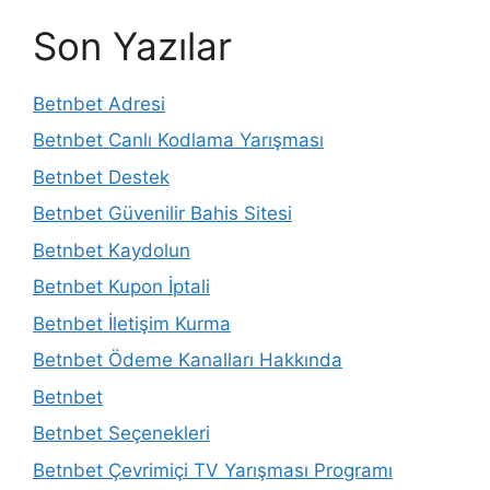
Son Yazılar
Betnbet Adresi
Betnbet Canlı Kodlama Yarışması
Betnbet Destek
Betnbet Güvenilir Bahis Sitesi
Betnbet Kaydolun
Betnbet Kupon İptali
Betnbet İletişim Kurma
Betnbet Ödeme Kanalları Hakkında
Betnbet
Betnbet Seçenekleri
Betnbet Çevrimiçi TV Yarışması Programı