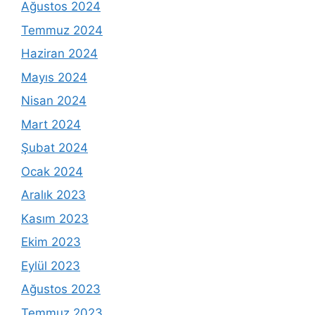
Ağustos 2024
Temmuz 2024
Haziran 2024
Mayıs 2024
Nisan 2024
Mart 2024
Şubat 2024
Ocak 2024
Aralık 2023
Kasım 2023
Ekim 2023
Eylül 2023
Ağustos 2023
Temmuz 2023