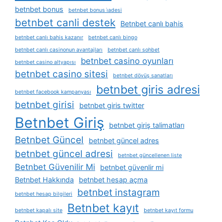
betnbet bonus
betnbet bonus i̇adesi
betnbet canli destek
Betnbet canlı bahis
betnbet canlı bahis kazanır
betnbet canlı bingo
betnbet canlı casinonun avantajları
betnbet canlı sohbet
betnbet casino oyunları
betnbet casino altyapısı
betnbet casino sitesi
betnbet dövüş sanatları
betnbet giris adresi
betnbet facebook kampanyası
betnbet girisi
betnbet giris twitter
Betnbet Giriş
betnbet giriş talimatları
Betnbet Güncel
betnbet güncel adres
betnbet güncel adresi
betnbet güncellenen liste
Betnbet Güvenilir Mi
betnbet güvenlir mi
Betnbet Hakkında
betnbet hesap açma
betnbet instagram
betnbet hesap bilgileri
Betnbet kayıt
betnbet kapalı site
betnbet kayıt formu