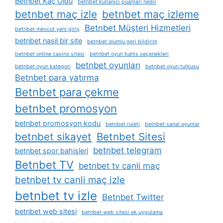
Betnbet Kaç Oldu
betnbet kullanıcı puanları nedir
betnbet maç izle
betnbet maç izleme
Betnbet Müşteri Hizmetleri
betnbet mevcut yeni giriş
betnbet nasil bir site
betnbet olumlu geri bildirim
betnbet online casino sitesi
betnbet oyun bahis seçenekleri
betnbet oyunları
betnbet oyun kategori
betnbet oyun tutkusu
Betnbet para yatırma
Betnbet para çekme
betnbet promosyon
betnbet promosyon kodu
betnbet ruleti
betnbet sanal oyunlar
betnbet sikayet
Betnbet Sitesi
betnbet telegram
betnbet spor bahisleri
Betnbet TV
betnbet tv canli maç
betnbet tv canli maç izle
betnbet tv izle
Betnbet Twitter
betnbet web sitesi
betnbet web sitesi ek uygulama