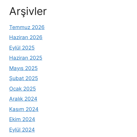
Arşivler
Temmuz 2026
Haziran 2026
Eylül 2025
Haziran 2025
Mayıs 2025
Şubat 2025
Ocak 2025
Aralık 2024
Kasım 2024
Ekim 2024
Eylül 2024