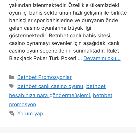
yakından izlenmektedir. Özellikle ülkemizdeki
oyun içi bahis sektörünün hızlı gelişimi ile birlikte
bahisçiler spor bahislerine ve dünyanın önde
gelen casino oyunlarına büyük ilgi
göstermektedir. Betnbet canlı bahis sitesi,
casino oynamayı sevenler için aşağıdaki canlı
casino oyun seçeneklerini sunmaktadır: Rulet
Blackjack Poker Türk Pokeri …
Devamını oku…
Kategoriler
Betnbet Promosyonlar
Etiketler
betnbet canlı casino oyunu
,
betnbet
hesabınıza para gönderme i̇şlemi
,
betnbet
promosyon
Yorum yap