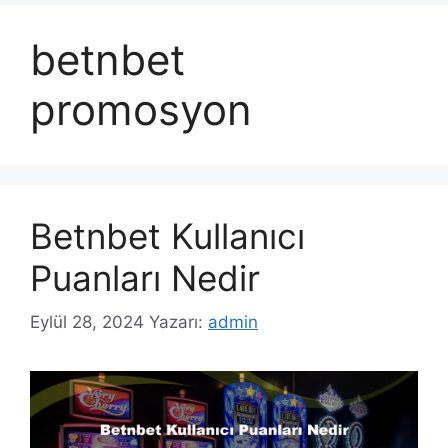
betnbet
promosyon
Betnbet Kullanıcı
Puanları Nedir
Eylül 28, 2024
Yazarı:
admin