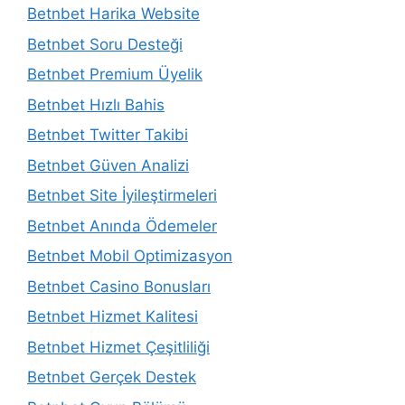
Betnbet Harika Website
Betnbet Soru Desteği
Betnbet Premium Üyelik
Betnbet Hızlı Bahis
Betnbet Twitter Takibi
Betnbet Güven Analizi
Betnbet Site İyileştirmeleri
Betnbet Anında Ödemeler
Betnbet Mobil Optimizasyon
Betnbet Casino Bonusları
Betnbet Hizmet Kalitesi
Betnbet Hizmet Çeşitliliği
Betnbet Gerçek Destek