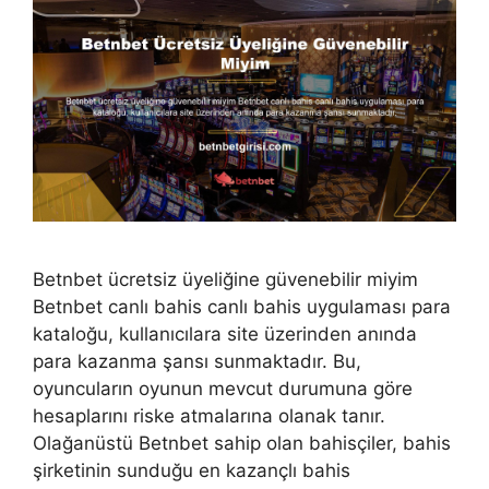
Betnbet ücretsiz üyeliğine güvenebilir miyim
Betnbet canlı bahis canlı bahis uygulaması para
kataloğu, kullanıcılara site üzerinden anında
para kazanma şansı sunmaktadır. Bu,
oyuncuların oyunun mevcut durumuna göre
hesaplarını riske atmalarına olanak tanır.
Olağanüstü Betnbet sahip olan bahisçiler, bahis
şirketinin sunduğu en kazançlı bahis