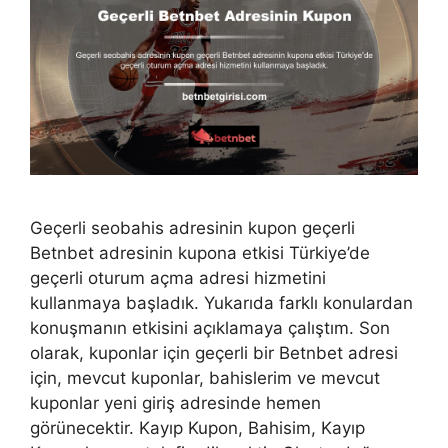
Geçerli seobahis adresinin kupon geçerli
Betnbet adresinin kupona etkisi Türkiye’de
geçerli oturum açma adresi hizmetini
kullanmaya başladık. Yukarıda farklı konulardan
konuşmanın etkisini açıklamaya çalıştım. Son
olarak, kuponlar için geçerli bir Betnbet adresi
için, mevcut kuponlar, bahislerim ve mevcut
kuponlar yeni giriş adresinde hemen
görünecektir. Kayıp Kupon, Bahisim, Kayıp