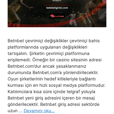
Betnbet çevrimiçi değişiklikler çevrimiçi bahis
platformlarında uygulanan değişiklikleri
tartışalım. Şirketin çevrimiçi platformuna
erişilemedi. Örneğin bir casino sitesinin adresi
Betnbet.com’dur ancak yasaklanmanız
durumunda Betnbet.com’a yönlendirilecektir.
Oyun şirketlerinin hedef kitleleriyle bağlantı
kurması için en hızlı sosyal medya platformudur.
Katılımcılara kısa süre içinde telgraf yoluyla
Betnbet yeni giriş adresini içeren bir mesaj
gönderilecektir. Betnbet giriş adresi sektörde
uzun …
Devamını oku…