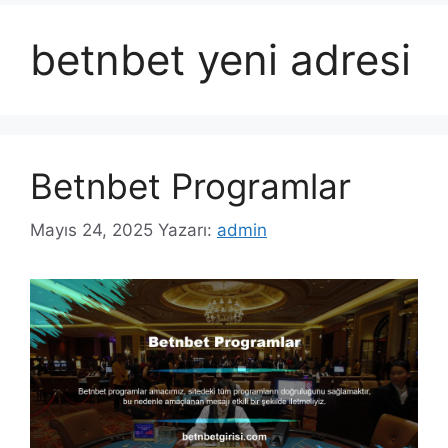
betnbet yeni adresi
Betnbet Programlar
Mayıs 24, 2025
Yazarı:
admin