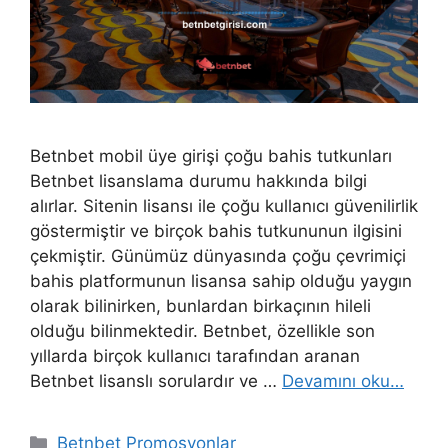
Betnbet mobil üye girişi çoğu bahis tutkunları
Betnbet lisanslama durumu hakkında bilgi
alırlar. Sitenin lisansı ile çoğu kullanıcı güvenilirlik
göstermiştir ve birçok bahis tutkununun ilgisini
çekmiştir. Günümüz dünyasında çoğu çevrimiçi
bahis platformunun lisansa sahip olduğu yaygın
olarak bilinirken, bunlardan birkaçının hileli
olduğu bilinmektedir. Betnbet, özellikle son
yıllarda birçok kullanıcı tarafından aranan
Betnbet lisanslı sorulardır ve …
Devamını oku…
Kategoriler
Betnbet Promosyonlar