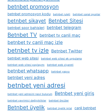
betnbet promosyon
betnbet promosyon kodu
betnbet ruleti
betnbet sanal oyunlar
betnbet sikayet
Betnbet Sitesi
betnbet telegram
betnbet spor bahisleri
Betnbet TV
betnbet tv canli maç
betnbet tv canli maç izle
betnbet tv izle
Betnbet Twitter
betnbet web sitesi
betnbet web sitesi ek uygulama
betnbet web sitesi paylaşımı
betnbet web ziyareti
betnbet whatsapp
betnbet yapısı
betnbet yeni adres
betnbet yeni adresi
Betnbet yeni giriş
betnbet yeni adresini nasıl bulurum
betnbet çevrimiçi değişiklikler
betnbet öncüler
Betnbet üyelik
canli betnbet
betnbet üyelik i̇ptal