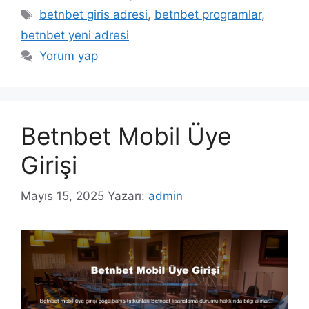
Etiketler
betnbet giris adresi
,
betnbet programlar
,
betnbet yeni adresi
Yorum yap
Betnbet Mobil Üye
Girişi
Mayıs 15, 2025
Yazarı:
admin