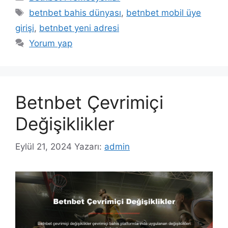
Etiketler
betnbet bahis dünyası
,
betnbet mobil üye
girişi
,
betnbet yeni adresi
Yorum yap
Betnbet Çevrimiçi
Değişiklikler
Eylül 21, 2024
Yazarı:
admin