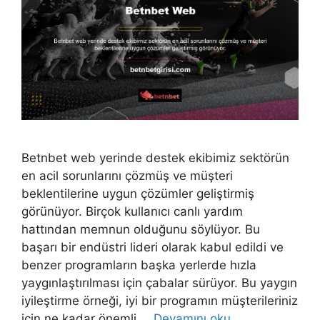
Betnbet web yerinde destek ekibimiz sektörün
en acil sorunlarını çözmüş ve müşteri
beklentilerine uygun çözümler geliştirmiş
görünüyor. Birçok kullanıcı canlı yardım
hattından memnun olduğunu söylüyor. Bu
başarı bir endüstri lideri olarak kabul edildi ve
benzer programların başka yerlerde hızla
yaygınlaştırılması için çabalar sürüyor. Bu yaygın
iyileştirme örneği, iyi bir programın müşterileriniz
için ne kadar önemli …
Devamını oku…