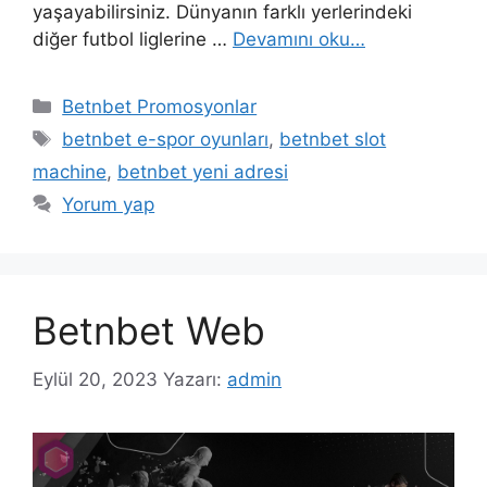
yaşayabilirsiniz. Dünyanın farklı yerlerindeki
diğer futbol liglerine …
Devamını oku…
Kategoriler
Betnbet Promosyonlar
Etiketler
betnbet e-spor oyunları
,
betnbet slot
machine
,
betnbet yeni adresi
Yorum yap
Betnbet Web
Eylül 20, 2023
Yazarı:
admin