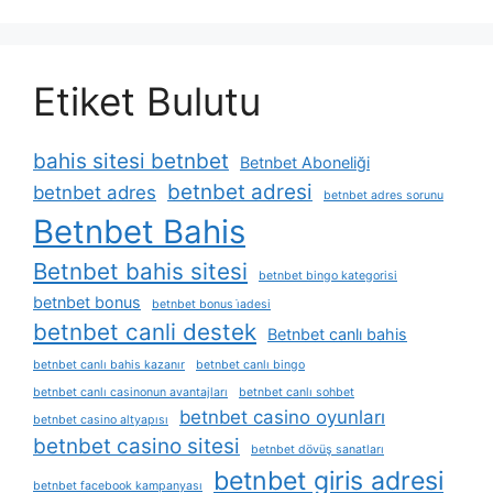
Etiket Bulutu
bahis sitesi betnbet
Betnbet Aboneliği
betnbet adresi
betnbet adres
betnbet adres sorunu
Betnbet Bahis
Betnbet bahis sitesi
betnbet bingo kategorisi
betnbet bonus
betnbet bonus i̇adesi
betnbet canli destek
Betnbet canlı bahis
betnbet canlı bahis kazanır
betnbet canlı bingo
betnbet canlı casinonun avantajları
betnbet canlı sohbet
betnbet casino oyunları
betnbet casino altyapısı
betnbet casino sitesi
betnbet dövüş sanatları
betnbet giris adresi
betnbet facebook kampanyası