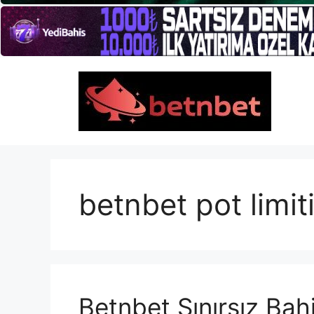
İçeriğe
atla
betnbet pot limiti
Betnbet Sınırsız Bahi