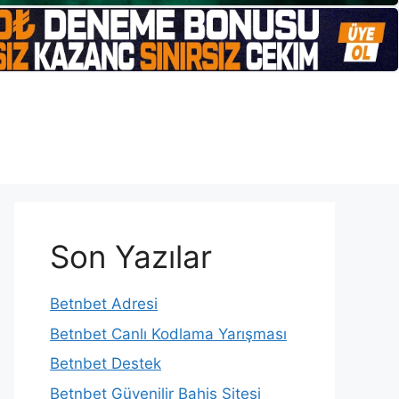
Son Yazılar
Betnbet Adresi
Betnbet Canlı Kodlama Yarışması
Betnbet Destek
Betnbet Güvenilir Bahis Sitesi