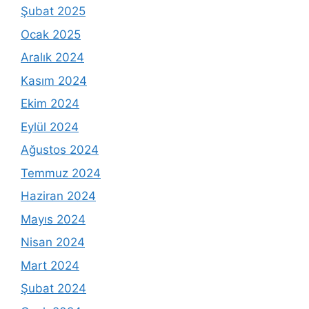
Şubat 2025
Ocak 2025
Aralık 2024
Kasım 2024
Ekim 2024
Eylül 2024
Ağustos 2024
Temmuz 2024
Haziran 2024
Mayıs 2024
Nisan 2024
Mart 2024
Şubat 2024