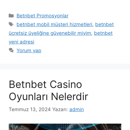
Kategoriler
Betnbet Promosyonlar
Etiketler
betnbet mobil müşteri hizmetleri
,
betnbet
ücretsiz üyeliğine güvenebilir miyim
,
betnbet
yeni adresi
Yorum yap
Betnbet Casino
Oyunları Nelerdir
Temmuz 13, 2024
Yazarı:
admin