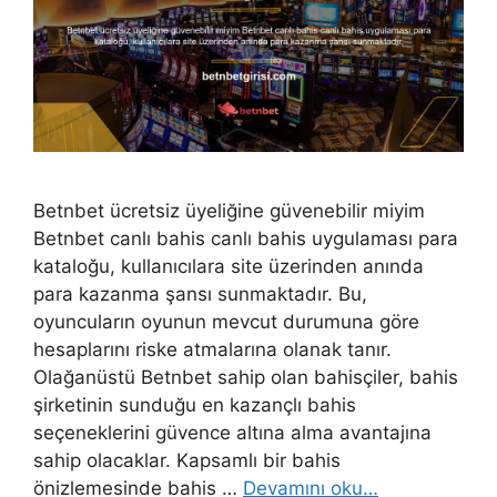
Betnbet ücretsiz üyeliğine güvenebilir miyim
Betnbet canlı bahis canlı bahis uygulaması para
kataloğu, kullanıcılara site üzerinden anında
para kazanma şansı sunmaktadır. Bu,
oyuncuların oyunun mevcut durumuna göre
hesaplarını riske atmalarına olanak tanır.
Olağanüstü Betnbet sahip olan bahisçiler, bahis
şirketinin sunduğu en kazançlı bahis
seçeneklerini güvence altına alma avantajına
sahip olacaklar. Kapsamlı bir bahis
önizlemesinde bahis …
Devamını oku…