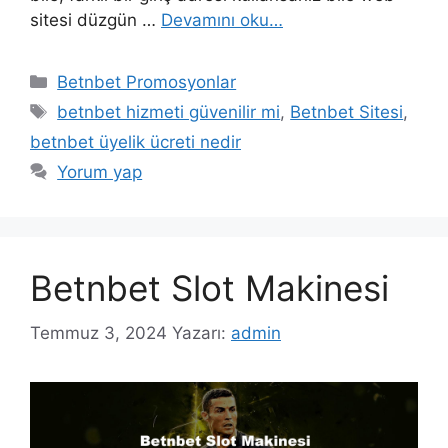
sitesi düzgün …
Devamını oku…
Kategoriler
Betnbet Promosyonlar
Etiketler
betnbet hizmeti güvenilir mi
,
Betnbet Sitesi
,
betnbet üyelik ücreti nedir
Yorum yap
Betnbet Slot Makinesi
Temmuz 3, 2024
Yazarı:
admin