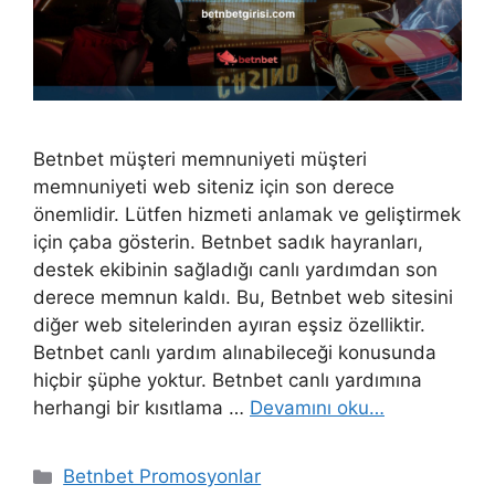
Betnbet müşteri memnuniyeti müşteri
memnuniyeti web siteniz için son derece
önemlidir. Lütfen hizmeti anlamak ve geliştirmek
için çaba gösterin. Betnbet sadık hayranları,
destek ekibinin sağladığı canlı yardımdan son
derece memnun kaldı. Bu, Betnbet web sitesini
diğer web sitelerinden ayıran eşsiz özelliktir.
Betnbet canlı yardım alınabileceği konusunda
hiçbir şüphe yoktur. Betnbet canlı yardımına
herhangi bir kısıtlama …
Devamını oku…
Kategoriler
Betnbet Promosyonlar