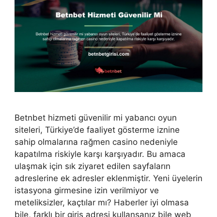
Betnbet hizmeti güvenilir mi yabancı oyun
siteleri, Türkiye’de faaliyet gösterme iznine
sahip olmalarına rağmen casino nedeniyle
kapatılma riskiyle karşı karşıyadır. Bu amaca
ulaşmak için sık ziyaret edilen sayfaların
adreslerine ek adresler eklenmiştir. Yeni üyelerin
istasyona girmesine izin verilmiyor ve
meteliksizler, kaçtılar mı? Haberler iyi olmasa
bile, farklı bir giriş adresi kullansanız bile web