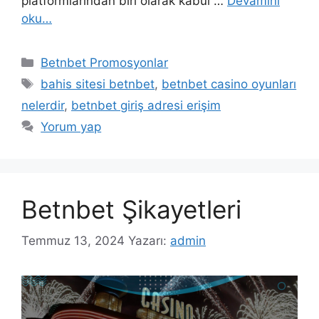
platformlarından biri olarak kabul …
Devamını
oku…
Kategoriler
Betnbet Promosyonlar
Etiketler
bahis sitesi betnbet
,
betnbet casino oyunları
nelerdir
,
betnbet giriş adresi erişim
Yorum yap
Betnbet Şikayetleri
Temmuz 13, 2024
Yazarı:
admin