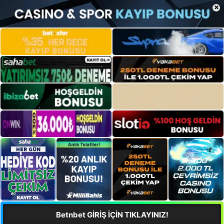
×
Betnbet GİRİŞ İÇİN TIKLAYINIZ!