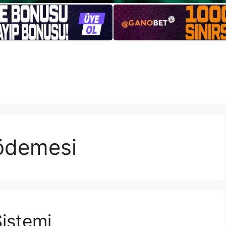
 ödemesi
Sistemi