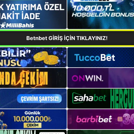
Betnbet GİRİŞ İÇİN TIKLAYINIZ!