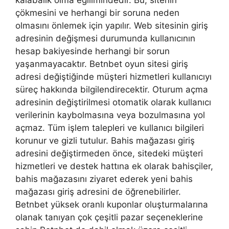
kalabalık olma eğilimindedir. Bu, sitenin
çökmesini ve herhangi bir soruna neden
olmasını önlemek için yapılır. Web sitesinin giriş
adresinin değişmesi durumunda kullanıcının
hesap bakiyesinde herhangi bir sorun
yaşanmayacaktır. Betnbet oyun sitesi giriş
adresi değiştiğinde müşteri hizmetleri kullanıcıyı
süreç hakkında bilgilendirecektir. Oturum açma
adresinin değiştirilmesi otomatik olarak kullanıcı
verilerinin kaybolmasına veya bozulmasına yol
açmaz. Tüm işlem talepleri ve kullanıcı bilgileri
korunur ve gizli tutulur. Bahis mağazası giriş
adresini değiştirmeden önce, sitedeki müşteri
hizmetleri ve destek hattına ek olarak bahisçiler,
bahis mağazasını ziyaret ederek yeni bahis
mağazası giriş adresini de öğrenebilirler.
Betnbet yüksek oranlı kuponlar oluşturmalarına
olanak tanıyan çok çeşitli pazar seçeneklerine