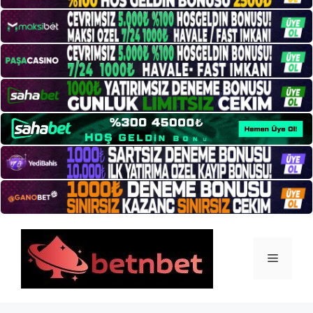
İçeriğe
atla
Menü