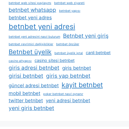
betnbet web sitesi paylaşımı
betnbet web ziyareti
betnbet whatsapp
betnbet yapısı
betnbet yeni adres
betnbet yeni adresi
Betnbet yeni giriş
betnbet yeni adresini nasıl bulurum
betnbet çevrimiçi değişiklikler
betnbet öncüler
Betnbet üyelik
canli betnbet
betnbet üyelik i̇ptal
casino sitesi betnbet
casino altyapısı
giris adresi betnbet
giris betnbet
girisi betnbet
giris yap betnbet
kayit betnbet
güncel adresi betnbet
mobil betnbet
poker betnbet nasıl oynanır
twitter betnbet
yeni adresi betnbet
yeni giris betnbet