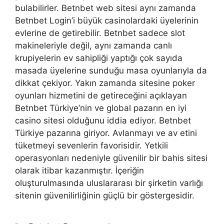
bulabilirler. Betnbet web sitesi aynı zamanda
Betnbet Login’i büyük casinolardaki üyelerinin
evlerine de getirebilir. Betnbet sadece slot
makineleriyle değil, aynı zamanda canlı
krupiyelerin ev sahipliği yaptığı çok sayıda
masada üyelerine sunduğu masa oyunlarıyla da
dikkat çekiyor. Yakın zamanda sitesine poker
oyunları hizmetini de getireceğini açıklayan
Betnbet Türkiye’nin ve global pazarın en iyi
casino sitesi olduğunu iddia ediyor. Betnbet
Türkiye pazarına giriyor. Avlanmayı ve av etini
tüketmeyi sevenlerin favorisidir. Yetkili
operasyonları nedeniyle güvenilir bir bahis sitesi
olarak itibar kazanmıştır. İçeriğin
oluşturulmasında uluslararası bir şirketin varlığı
sitenin güvenilirliğinin güçlü bir göstergesidir.