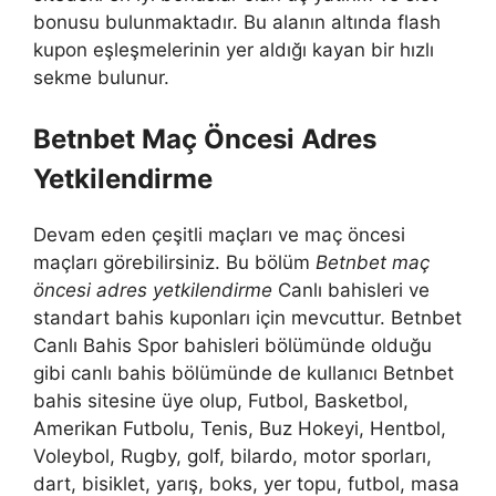
bonusu bulunmaktadır. Bu alanın altında flash
kupon eşleşmelerinin yer aldığı kayan bir hızlı
sekme bulunur.
Betnbet Maç Öncesi Adres
Yetkilendirme
Devam eden çeşitli maçları ve maç öncesi
maçları görebilirsiniz. Bu bölüm
Betnbet maç
öncesi adres yetkilendirme
Canlı bahisleri ve
standart bahis kuponları için mevcuttur. Betnbet
Canlı Bahis Spor bahisleri bölümünde olduğu
gibi canlı bahis bölümünde de kullanıcı Betnbet
bahis sitesine üye olup, Futbol, ​​Basketbol, ​​
Amerikan Futbolu, Tenis, Buz Hokeyi, Hentbol, ​​
Voleybol, Rugby, golf, bilardo, motor sporları,
dart, bisiklet, yarış, boks, yer topu, futbol, ​​masa