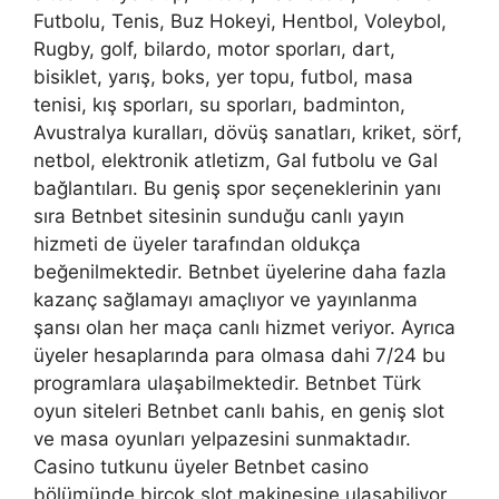
Futbolu, Tenis, Buz Hokeyi, Hentbol, ​​Voleybol,
Rugby, golf, bilardo, motor sporları, dart,
bisiklet, yarış, boks, yer topu, futbol, ​​masa
tenisi, kış sporları, su sporları, badminton,
Avustralya kuralları, dövüş sanatları, kriket, sörf,
netbol, ​​elektronik atletizm, Gal futbolu ve Gal
bağlantıları. Bu geniş spor seçeneklerinin yanı
sıra Betnbet sitesinin sunduğu canlı yayın
hizmeti de üyeler tarafından oldukça
beğenilmektedir. Betnbet üyelerine daha fazla
kazanç sağlamayı amaçlıyor ve yayınlanma
şansı olan her maça canlı hizmet veriyor. Ayrıca
üyeler hesaplarında para olmasa dahi 7/24 bu
programlara ulaşabilmektedir. Betnbet Türk
oyun siteleri Betnbet canlı bahis, en geniş slot
ve masa oyunları yelpazesini sunmaktadır.
Casino tutkunu üyeler Betnbet casino
bölümünde birçok slot makinesine ulaşabiliyor