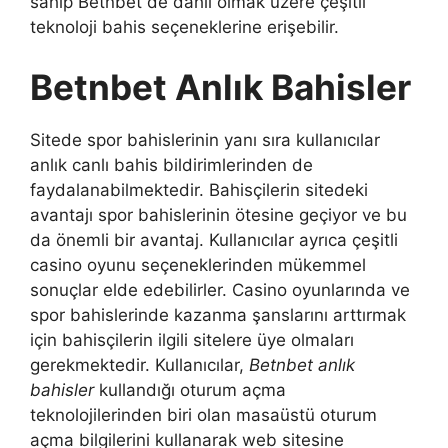
sahip Betnbet de dahil olmak üzere çeşitli
teknoloji bahis seçeneklerine erişebilir.
Betnbet Anlık Bahisler
Sitede spor bahislerinin yanı sıra kullanıcılar
anlık canlı bahis bildirimlerinden de
faydalanabilmektedir. Bahisçilerin sitedeki
avantajı spor bahislerinin ötesine geçiyor ve bu
da önemli bir avantaj. Kullanıcılar ayrıca çeşitli
casino oyunu seçeneklerinden mükemmel
sonuçlar elde edebilirler. Casino oyunlarında ve
spor bahislerinde kazanma şanslarını arttırmak
için bahisçilerin ilgili sitelere üye olmaları
gerekmektedir. Kullanıcılar,
Betnbet anlık
bahisler
kullandığı oturum açma
teknolojilerinden biri olan masaüstü oturum
açma bilgilerini kullanarak web sitesine