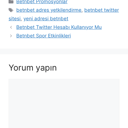
Kategoriler
Betnbet Promosyonlar
Etiketler
betnbet adres yetkilendirme
,
betnbet twitter
sitesi
,
yeni adresi betnbet
Betnbet Twitter Hesabı Kullanıyor Mu
Betnbet Spor Etkinlikleri
Yorum yapın
Yorum