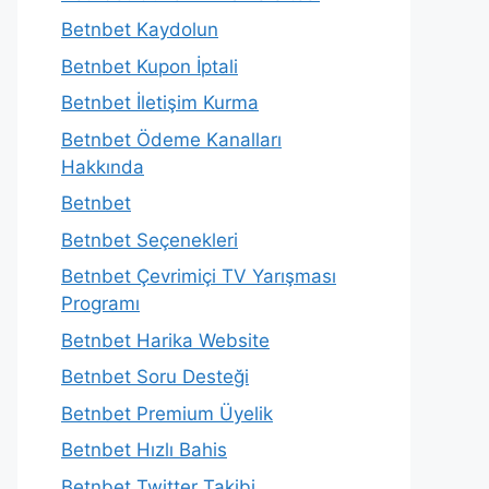
Betnbet Kaydolun
Betnbet Kupon İptali
Betnbet İletişim Kurma
Betnbet Ödeme Kanalları
Hakkında
Betnbet
Betnbet Seçenekleri
Betnbet Çevrimiçi TV Yarışması
Programı
Betnbet Harika Website
Betnbet Soru Desteği
Betnbet Premium Üyelik
Betnbet Hızlı Bahis
Betnbet Twitter Takibi