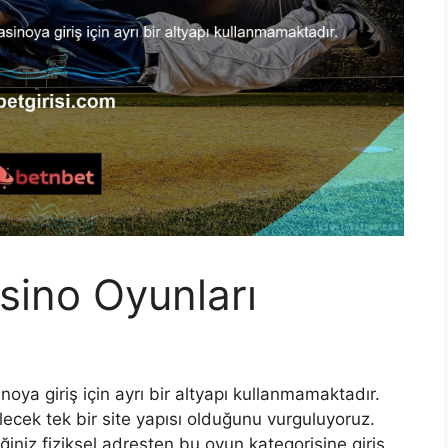
sino Oyunları
oya giriş için ayrı bir altyapı kullanmamaktadır.
ecek tek bir site yapısı olduğunu vurguluyoruz.
ğiniz fiziksel adresten bu oyun kategorisine giriş