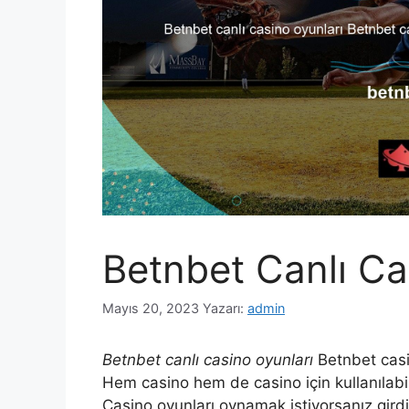
Betnbet Canlı Ca
Mayıs 20, 2023
Yazarı:
admin
Betnbet canlı casino oyunları
Betnbet casin
Hem casino hem de casino için kullanılabil
Casino oyunları oynamak istiyorsanız girdi