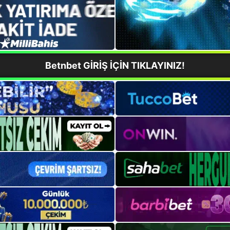
Betnbet GİRİŞ İÇİN TIKLAYINIZ!