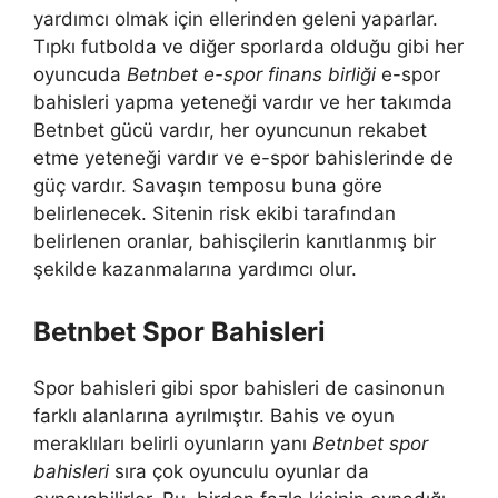
yardımcı olmak için ellerinden geleni yaparlar.
Tıpkı futbolda ve diğer sporlarda olduğu gibi her
oyuncuda
Betnbet e-spor finans birliği
e-spor
bahisleri yapma yeteneği vardır ve her takımda
Betnbet gücü vardır, her oyuncunun rekabet
etme yeteneği vardır ve e-spor bahislerinde de
güç vardır. Savaşın temposu buna göre
belirlenecek. Sitenin risk ekibi tarafından
belirlenen oranlar, bahisçilerin kanıtlanmış bir
şekilde kazanmalarına yardımcı olur.
Betnbet Spor Bahisleri
Spor bahisleri gibi spor bahisleri de casinonun
farklı alanlarına ayrılmıştır. Bahis ve oyun
meraklıları belirli oyunların yanı
Betnbet spor
bahisleri
sıra çok oyunculu oyunlar da