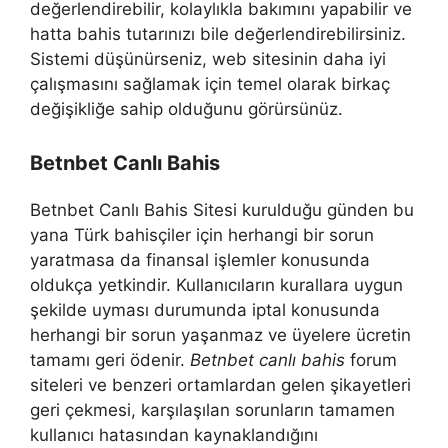
değerlendirebilir, kolaylıkla bakımını yapabilir ve
hatta bahis tutarınızı bile değerlendirebilirsiniz.
Sistemi düşünürseniz, web sitesinin daha iyi
çalışmasını sağlamak için temel olarak birkaç
değişikliğe sahip olduğunu görürsünüz.
Betnbet Canlı Bahis
Betnbet Canlı Bahis Sitesi kurulduğu günden bu
yana Türk bahisçiler için herhangi bir sorun
yaratmasa da finansal işlemler konusunda
oldukça yetkindir. Kullanıcıların kurallara uygun
şekilde uyması durumunda iptal konusunda
herhangi bir sorun yaşanmaz ve üyelere ücretin
tamamı geri ödenir.
Betnbet canlı bahis
forum
siteleri ve benzeri ortamlardan gelen şikayetleri
geri çekmesi, karşılaşılan sorunların tamamen
kullanıcı hatasından kaynaklandığını