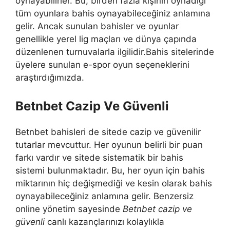
oynayabilirler. Bu, birden fazla kişinin oynadığı
tüm oyunlara bahis oynayabileceğiniz anlamına
gelir. Ancak sunulan bahisler ve oyunlar
genellikle yerel lig maçları ve dünya çapında
düzenlenen turnuvalarla ilgilidir.Bahis sitelerinde
üyelere sunulan e-spor oyun seçeneklerini
araştırdığımızda.
Betnbet Cazip Ve Güvenli
Betnbet bahisleri de sitede cazip ve güvenilir
tutarlar mevcuttur. Her oyunun belirli bir puan
farkı vardır ve sitede sistematik bir bahis
sistemi bulunmaktadır. Bu, her oyun için bahis
miktarının hiç değişmediği ve kesin olarak bahis
oynayabileceğiniz anlamına gelir. Benzersiz
online yönetim sayesinde
Betnbet cazip ve
güvenli
canlı kazançlarınızı kolaylıkla