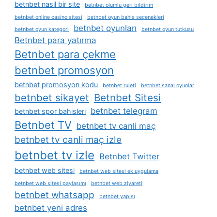
betnbet nasil bir site
betnbet olumlu geri bildirim
betnbet online casino sitesi
betnbet oyun bahis seçenekleri
betnbet oyunları
betnbet oyun kategori
betnbet oyun tutkusu
Betnbet para yatırma
Betnbet para çekme
betnbet promosyon
betnbet promosyon kodu
betnbet ruleti
betnbet sanal oyunlar
betnbet sikayet
Betnbet Sitesi
betnbet telegram
betnbet spor bahisleri
Betnbet TV
betnbet tv canli maç
betnbet tv canli maç izle
betnbet tv izle
Betnbet Twitter
betnbet web sitesi
betnbet web sitesi ek uygulama
betnbet web sitesi paylaşımı
betnbet web ziyareti
betnbet whatsapp
betnbet yapısı
betnbet yeni adres