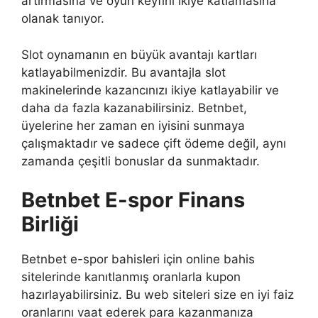
artırmasına ve oyun keyfini ikiye katlamasına
olanak tanıyor.
Slot oynamanın en büyük avantajı kartları
katlayabilmenizdir. Bu avantajla slot
makinelerinde kazancınızı ikiye katlayabilir ve
daha da fazla kazanabilirsiniz. Betnbet,
üyelerine her zaman en iyisini sunmaya
çalışmaktadır ve sadece çift ödeme değil, aynı
zamanda çeşitli bonuslar da sunmaktadır.
Betnbet E-spor Finans
Birliği
Betnbet e-spor bahisleri için online bahis
sitelerinde kanıtlanmış oranlarla kupon
hazırlayabilirsiniz. Bu web siteleri size en iyi faiz
oranlarını vaat ederek para kazanmanıza