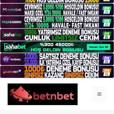
İçeriğe
atla
Menü