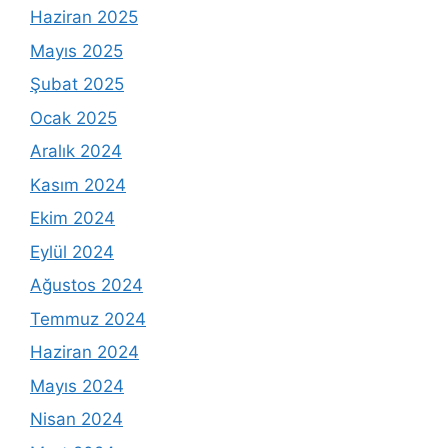
Haziran 2025
Mayıs 2025
Şubat 2025
Ocak 2025
Aralık 2024
Kasım 2024
Ekim 2024
Eylül 2024
Ağustos 2024
Temmuz 2024
Haziran 2024
Mayıs 2024
Nisan 2024