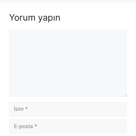
Yorum yapın
Yorum
İsim
E-
posta