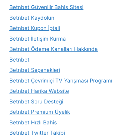
Betnbet Güvenilir Bahis Sitesi
Betnbet Kaydolun
Betnbet Kupon İptali
Betnbet İletişim Kurma
Betnbet Ödeme Kanalları Hakkında
Betnbet
Betnbet Seçenekleri
Betnbet Çevrimiçi TV Yarışması Programı
Betnbet Harika Website
Betnbet Soru Desteği
Betnbet Premium Üyelik
Betnbet Hızlı Bahis
Betnbet Twitter Takibi