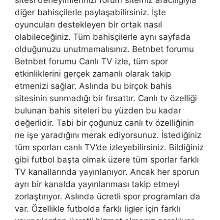
sitesi deneyimlerinizi forum sitemiz aracılığıyla
diğer bahisçilerle paylaşabilirsiniz. İşte
oyuncuları destekleyen bir ortak nasıl
olabileceğiniz. Tüm bahisçilerle aynı sayfada
olduğunuzu unutmamalısınız. Betnbet forumu
Betnbet forumu Canlı TV izle, tüm spor
etkinliklerini gerçek zamanlı olarak takip
etmenizi sağlar. Aslında bu birçok bahis
sitesinin sunmadığı bir fırsattır. Canlı tv özelliği
bulunan bahis siteleri bu yüzden bu kadar
değerlidir. Tabi bir çoğunuz canlı tv özelliğinin
ne işe yaradığını merak ediyorsunuz. İstediğiniz
tüm sporları canlı TV’de izleyebilirsiniz. Bildiğiniz
gibi futbol başta olmak üzere tüm sporlar farklı
TV kanallarında yayınlanıyor. Ancak her sporun
ayrı bir kanalda yayınlanması takip etmeyi
zorlaştırıyor. Aslında ücretli spor programları da
var. Özellikle futbolda farklı ligler için farklı