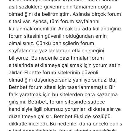
asit sözlüklere güvenmenin tamamen doğru
olmadığını da belirtmiştim. Aslında birçok forum
sitesi var. Ayrıca, tüm forum sayfalarını
kullanmak önemlidir. Ancak burada kullandığınız
forum sitesinin güvenilir olduğundan emin
olmalısınız. Çünkü bahisçilerin forum
sayfalarında yazılanlardan etkileneceğini
biliyoruz. Bu nedenle bazı firmalar forum
sitelerinde etkilemeye çalışmak için yorum satın
alırlar. Elbette forum sitelerinin güvenli
olmadığını düşünüyorsanız yanılıyorsunuz. Bu,
Betnbet forum sitesi için tasarlanmamıştır. Bir
fark yaratmak için bu sitelerden para kazanma
girişimi. Betnbet, forum sitesinde sadece
kendisiyle ilgili olumsuz yorumları dikkate alır ve
düzeltmeye çalışır. Betnbet Ekşi de sözlüğü
dikkatle inceledi. Bu nedenle, daha önceki bahis