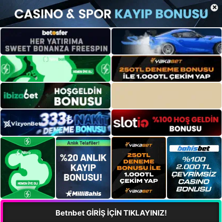
×
Betnbet GİRİŞ İÇİN TIKLAYINIZ!