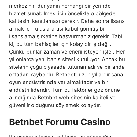
merkezinin dünyanın herhangi bir yerinde
hizmet sunabilmesi için öncelikle o bölgede
kalitesini kanıtlaması gerekir. Daha sonra lisans
almak için uluslararası kabul görmüş bir
lisanslama şirketine başvurmanız gerekir. Tabii
ki, bu tüm bahisçiler için kolay bir iş değil.
Çünkü bunlar zaman ve enerji isteyen işler. Her
yıl onlarca yeni bahis sitesi kuruluyor. Ancak bu
sitelerin çoğu piyasada tutunamadı ve bir anda
ortadan kayboldu. Betnbet, uzun yıllardır sanal
oyun endüstrisinde yer almaktadır ve bir
endüstri lideridir. Tüm bu faktörler göz önüne
alındığında Betnbet web sitesinin kaliteli ve
güvenilir olduğunu söylemek kolaydır.
Betnbet Forumu Casino