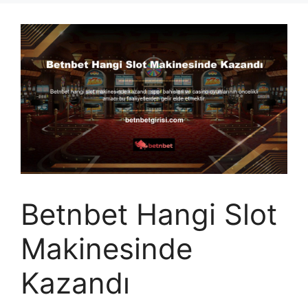
Betnbet Hangi Slot
Makinesinde
Kazandı