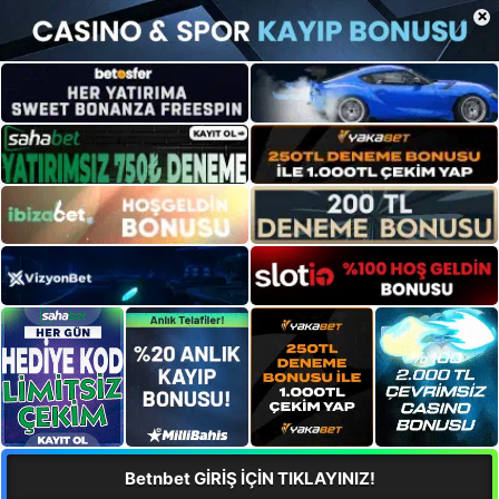
×
Betnbet GİRİŞ İÇİN TIKLAYINIZ!