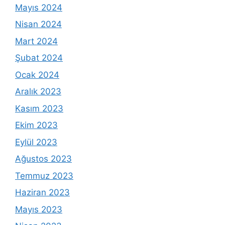
Mayıs 2024
Nisan 2024
Mart 2024
Şubat 2024
Ocak 2024
Aralık 2023
Kasım 2023
Ekim 2023
Eylül 2023
Ağustos 2023
Temmuz 2023
Haziran 2023
Mayıs 2023