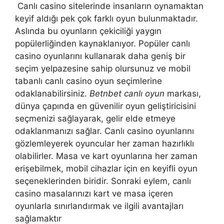
Canlı casino sitelerinde insanların oynamaktan
keyif aldığı pek çok farklı oyun bulunmaktadır.
Aslında bu oyunların çekiciliği yaygın
popülerliğinden kaynaklanıyor. Popüler canlı
casino oyunlarını kullanarak daha geniş bir
seçim yelpazesine sahip olursunuz ve mobil
tabanlı canlı casino oyun seçimlerine
odaklanabilirsiniz.
Betnbet canlı oyun
markası,
dünya çapında en güvenilir oyun geliştiricisini
seçmenizi sağlayarak, gelir elde etmeye
odaklanmanızı sağlar. Canlı casino oyunlarını
gözlemleyerek oyuncular her zaman hazırlıklı
olabilirler. Masa ve kart oyunlarına her zaman
erişebilmek, mobil cihazlar için en keyifli oyun
seçeneklerinden biridir. Sonraki eylem, canlı
casino masalarınızı kart ve masa içeren
oyunlarla sınırlandırmak ve ilgili avantajları
sağlamaktır