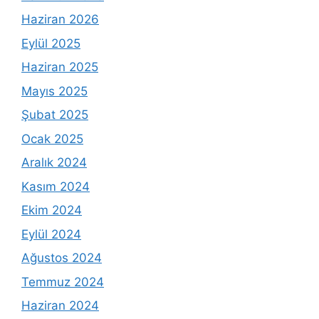
Haziran 2026
Eylül 2025
Haziran 2025
Mayıs 2025
Şubat 2025
Ocak 2025
Aralık 2024
Kasım 2024
Ekim 2024
Eylül 2024
Ağustos 2024
Temmuz 2024
Haziran 2024