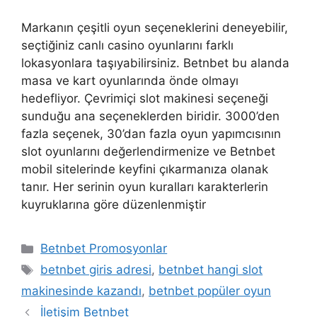
Markanın çeşitli oyun seçeneklerini deneyebilir,
seçtiğiniz canlı casino oyunlarını farklı
lokasyonlara taşıyabilirsiniz. Betnbet bu alanda
masa ve kart oyunlarında önde olmayı
hedefliyor. Çevrimiçi slot makinesi seçeneği
sunduğu ana seçeneklerden biridir. 3000’den
fazla seçenek, 30’dan fazla oyun yapımcısının
slot oyunlarını değerlendirmenize ve Betnbet
mobil sitelerinde keyfini çıkarmanıza olanak
tanır. Her serinin oyun kuralları karakterlerin
kuyruklarına göre düzenlenmiştir
Kategoriler
Betnbet Promosyonlar
Etiketler
betnbet giris adresi
,
betnbet hangi slot
makinesinde kazandı
,
betnbet popüler oyun
İletişim Betnbet