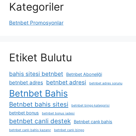
Kategoriler
Betnbet Promosyonlar
Etiket Bulutu
bahis sitesi betnbet
Betnbet Aboneliği
betnbet adresi
betnbet adres
betnbet adres sorunu
Betnbet Bahis
Betnbet bahis sitesi
betnbet bingo kategorisi
betnbet bonus
betnbet bonus i̇adesi
betnbet canli destek
Betnbet canlı bahis
betnbet canlı bahis kazanır
betnbet canlı bingo