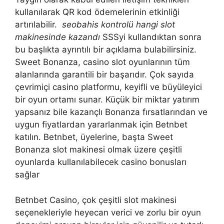
kullanılarak QR kod ödemelerinin etkinliği
artırılabilir.
seobahis kontrolü hangi slot
makinesinde kazandı
SSSyi kullandıktan sonra
bu başlıkta ayrıntılı bir açıklama bulabilirsiniz.
Sweet Bonanza, casino slot oyunlarının tüm
alanlarında garantili bir başarıdır. Çok sayıda
çevrimiçi casino platformu, keyifli ve büyüleyici
bir oyun ortamı sunar. Küçük bir miktar yatırım
yapsanız bile kazançlı Bonanza fırsatlarından ve
uygun fiyatlardan yararlanmak için Betnbet
katılın. Betnbet, üyelerine, başta Sweet
Bonanza slot makinesi olmak üzere çeşitli
oyunlarda kullanılabilecek casino bonusları
sağlar
Betnbet Casino, çok çeşitli slot makinesi
seçenekleriyle heyecan verici ve zorlu bir oyun