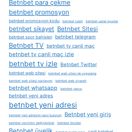
Betnbet para çekme
betnbet promosyon
betnbet promosyon kodu
betnbet ruleti
betnbet sanal oyunlar
betnbet sikayet
Betnbet Sitesi
betnbet telegram
betnbet spor bahisleri
Betnbet TV
betnbet tv canli maç
betnbet tv canli maç izle
betnbet tv izle
Betnbet Twitter
betnbet web sitesi
betnbet web sitesi ek uygulama
betnbet web sitesi paylaşımı
betnbet web ziyareti
betnbet whatsapp
betnbet yapısı
betnbet yeni adres
betnbet yeni adresi
Betnbet yeni giriş
betnbet yeni adresini nasıl bulurum
betnbet çevrimiçi değişiklikler
betnbet öncüler
Betnbet üyelik
canli betnbet