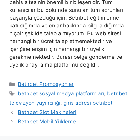
bahis sitesinin önemli bir bileşenidir. Tüm
kullanıcılar bu bölümde sunulan tüm sorunları
başarıyla çözdüğü için, Betnbet eğitimlerine
katıldığımda ve onlar hakkında bilgi aldığımda
hiçbir şekilde talep almıyorum. Bu web sitesi
herhangi bir ücret talep etmemektedir ve
içeriğine erişim için herhangi bir üyelik
gerekmemektedir. Burası belge gönderme ve
üyelik onayı alma platformu değildir.
Kategoriler
Betnbet Promosyonlar
Etiketler
betnbet sosyal medya platformları
,
betnbet
televizyon yayıncılığı
,
giris adresi betnbet
Betnbet Slot Makineleri
Betnbet Mobil Yükleme