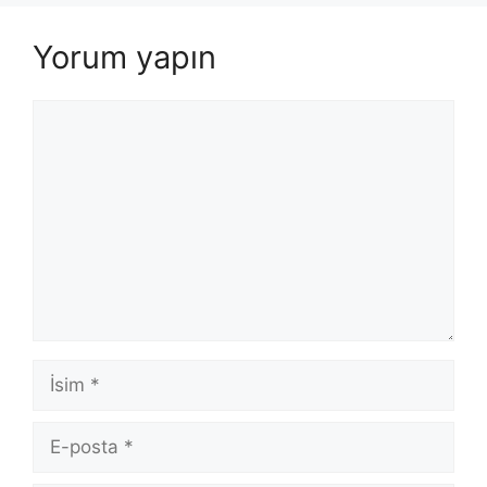
Yorum yapın
Yorum
İsim
E-
posta