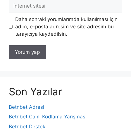
İnternet
sitesi
Daha sonraki yorumlarımda kullanılması için
adım, e-posta adresim ve site adresim bu
tarayıcıya kaydedilsin.
Son Yazılar
Betnbet Adresi
Betnbet Canlı Kodlama Yarışması
Betnbet Destek