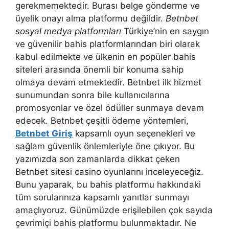
gerekmemektedir. Burası belge gönderme ve
üyelik onayı alma platformu değildir.
Betnbet
sosyal medya platformları
Türkiye’nin en saygın
ve güvenilir bahis platformlarından biri olarak
kabul edilmekte ve ülkenin en popüler bahis
siteleri arasında önemli bir konuma sahip
olmaya devam etmektedir. Betnbet ilk hizmet
sunumundan sonra bile kullanıcılarına
promosyonlar ve özel ödüller sunmaya devam
edecek. Betnbet çeşitli ödeme yöntemleri,
Betnbet Giriş
kapsamlı oyun seçenekleri ve
sağlam güvenlik önlemleriyle öne çıkıyor. Bu
yazımızda son zamanlarda dikkat çeken
Betnbet sitesi casino oyunlarını inceleyeceğiz.
Bunu yaparak, bu bahis platformu hakkındaki
tüm sorularınıza kapsamlı yanıtlar sunmayı
amaçlıyoruz. Günümüzde erişilebilen çok sayıda
çevrimiçi bahis platformu bulunmaktadır. Ne