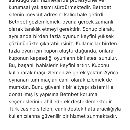
sunduğu tüm hizmetlerde profesyonel ve
kurumsal yaklaşımı sürdürmektedir. Betnbet
sitenin mevcut adresini kalıcı hale getirdi.
Betnbet gözlemlemek, oyuna gerçek zamanlı
olarak tanıklık etmeyi gerektirir. Sonuç olarak,
aynı anda birden fazla oyunun keyfini yüksek
çözünürlükte çıkarabilirsiniz. Kullanıcılar birden
fazla oyun için kupon oluşturduğunda, onlara
kuponun kapsadığı oyunların bir listesi sunulur.
Bu, başarılı bahislerin keyfini artırır. Kuponu
kullanarak maçı izlemenize gerek yoktur. Ayrıca
oynanan tüm maçları canlı olarak izlemek de
mümkün. Bunu güvenilir bir altyapı sistemi ile
donatılmış iş yapısına Betnbet koruma
seçeneklerini dahil ederek desteklemektedir.
Türk casino siteleri, canlı destek hattı aracılığıyla
kullanıcılarına güvenilir bir hizmet sunmaktadır.