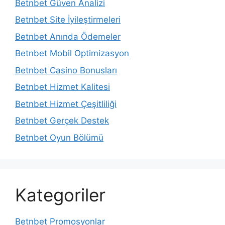
Betnbet Güven Analizi
Betnbet Site İyileştirmeleri
Betnbet Anında Ödemeler
Betnbet Mobil Optimizasyon
Betnbet Casino Bonusları
Betnbet Hizmet Kalitesi
Betnbet Hizmet Çeşitliliği
Betnbet Gerçek Destek
Betnbet Oyun Bölümü
Kategoriler
Betnbet Promosyonlar