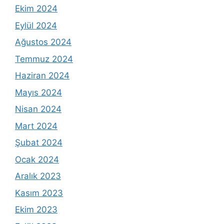
Ekim 2024
Eylül 2024
Ağustos 2024
Temmuz 2024
Haziran 2024
Mayıs 2024
Nisan 2024
Mart 2024
Şubat 2024
Ocak 2024
Aralık 2023
Kasım 2023
Ekim 2023