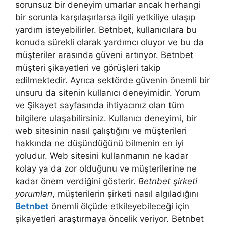
sorunsuz bir deneyim umarlar ancak herhangi
bir sorunla karşılaşırlarsa ilgili yetkiliye ulaşıp
yardım isteyebilirler. Betnbet, kullanıcılara bu
konuda sürekli olarak yardımcı oluyor ve bu da
müşteriler arasında güveni artırıyor. Betnbet
müşteri şikayetleri ve görüşleri takip
edilmektedir. Ayrıca sektörde güvenin önemli bir
unsuru da sitenin kullanıcı deneyimidir. Yorum
ve Şikayet sayfasında ihtiyacınız olan tüm
bilgilere ulaşabilirsiniz. Kullanıcı deneyimi, bir
web sitesinin nasıl çalıştığını ve müşterileri
hakkında ne düşündüğünü bilmenin en iyi
yoludur. Web sitesini kullanmanın ne kadar
kolay ya da zor olduğunu ve müşterilerine ne
kadar önem verdiğini gösterir.
Betnbet şirketi
yorumları
, müşterilerin şirketi nasıl algıladığını
Betnbet
önemli ölçüde etkileyebileceği için
şikayetleri araştırmaya öncelik veriyor. Betnbet