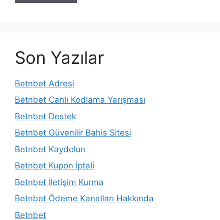
Son Yazılar
Betnbet Adresi
Betnbet Canlı Kodlama Yarışması
Betnbet Destek
Betnbet Güvenilir Bahis Sitesi
Betnbet Kaydolun
Betnbet Kupon İptali
Betnbet İletişim Kurma
Betnbet Ödeme Kanalları Hakkında
Betnbet