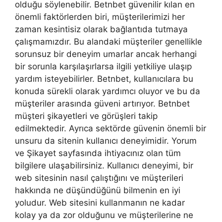
olduğu söylenebilir. Betnbet güvenilir kılan en
önemli faktörlerden biri, müşterilerimizi her
zaman kesintisiz olarak bağlantıda tutmaya
çalışmamızdır. Bu alandaki müşteriler genellikle
sorunsuz bir deneyim umarlar ancak herhangi
bir sorunla karşılaşırlarsa ilgili yetkiliye ulaşıp
yardım isteyebilirler. Betnbet, kullanıcılara bu
konuda sürekli olarak yardımcı oluyor ve bu da
müşteriler arasında güveni artırıyor. Betnbet
müşteri şikayetleri ve görüşleri takip
edilmektedir. Ayrıca sektörde güvenin önemli bir
unsuru da sitenin kullanıcı deneyimidir. Yorum
ve Şikayet sayfasında ihtiyacınız olan tüm
bilgilere ulaşabilirsiniz. Kullanıcı deneyimi, bir
web sitesinin nasıl çalıştığını ve müşterileri
hakkında ne düşündüğünü bilmenin en iyi
yoludur. Web sitesini kullanmanın ne kadar
kolay ya da zor olduğunu ve müşterilerine ne