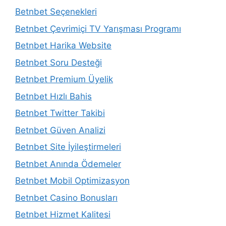
Betnbet Seçenekleri
Betnbet Çevrimiçi TV Yarışması Programı
Betnbet Harika Website
Betnbet Soru Desteği
Betnbet Premium Üyelik
Betnbet Hızlı Bahis
Betnbet Twitter Takibi
Betnbet Güven Analizi
Betnbet Site İyileştirmeleri
Betnbet Anında Ödemeler
Betnbet Mobil Optimizasyon
Betnbet Casino Bonusları
Betnbet Hizmet Kalitesi