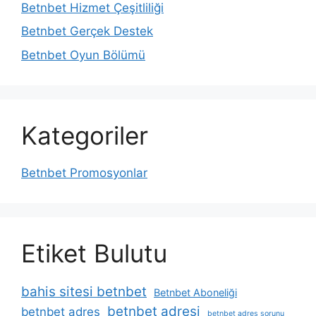
Betnbet Hizmet Çeşitliliği
Betnbet Gerçek Destek
Betnbet Oyun Bölümü
Kategoriler
Betnbet Promosyonlar
Etiket Bulutu
bahis sitesi betnbet
Betnbet Aboneliği
betnbet adresi
betnbet adres
betnbet adres sorunu