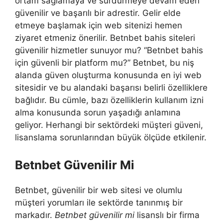
ortam sağlamaya ve sürdürmeye devam eden
güvenilir ve başarılı bir adrestir. Gelir elde
etmeye başlamak için web sitenizi hemen
ziyaret etmeniz önerilir. Betnbet bahis siteleri
güvenilir hizmetler sunuyor mu? “Betnbet bahis
için güvenli bir platform mu?” Betnbet, bu niş
alanda güven oluşturma konusunda en iyi web
sitesidir ve bu alandaki başarısı belirli özelliklere
bağlıdır. Bu cümle, bazı özelliklerin kullanım izni
alma konusunda sorun yaşadığı anlamına
geliyor. Herhangi bir sektördeki müşteri güveni,
lisanslama sorunlarından büyük ölçüde etkilenir.
Betnbet Güvenilir Mi
Betnbet, güvenilir bir web sitesi ve olumlu
müşteri yorumları ile sektörde tanınmış bir
markadır.
Betnbet güvenilir mi
lisanslı bir firma