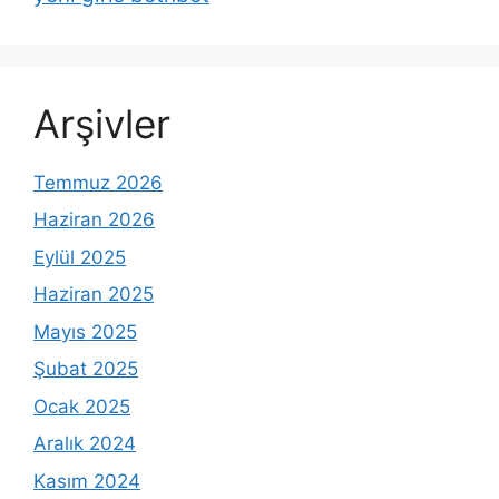
Arşivler
Temmuz 2026
Haziran 2026
Eylül 2025
Haziran 2025
Mayıs 2025
Şubat 2025
Ocak 2025
Aralık 2024
Kasım 2024