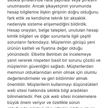
sıklıkla şifrelerinde hata yapması veya şifresini
unutmasıdır. Ancak şikayetçinin yorumunda
hesap bilgilerine ilişkin girişinin doğru olduğunu
fark ettik ve kendisine teknik bir aksaklık
nedeniyle sisteme erişemediğini bildirdik.
Hesap onayları, belge talepleri, unutulan hesap
kimlik bilgileri ve diğer sorunlarla ilgili çeşitli
sorunların farkındayız. Müşterinin görüşü yeni
ürünün kaliteli ve fiyatına değer olduğu
yönündedir. Elbette Betnbet de incelemeye
yanıt vererek nispeten basit bir sorunu çözdü ve
müşterinin güvenliğini sağladı. Müşterilerden
memnun olduklarından emin olmak için olumlu
değerlendirmeler ve geri bildirimler almak
önemlidir. Müşterilerin kullanmayı düşündükleri
web sitesi hakkında sıklıkla bilgi aradıkları
bilinmektedir. Pek çok web sitesi incelemelere
büyük önem veriyor ve özellikle sorun