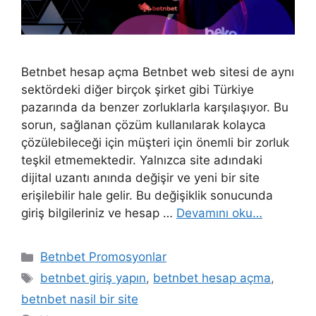
Betnbet hesap açma Betnbet web sitesi de aynı
sektördeki diğer birçok şirket gibi Türkiye
pazarında da benzer zorluklarla karşılaşıyor. Bu
sorun, sağlanan çözüm kullanılarak kolayca
çözülebileceği için müşteri için önemli bir zorluk
teşkil etmemektedir. Yalnızca site adındaki
dijital uzantı anında değişir ve yeni bir site
erişilebilir hale gelir. Bu değişiklik sonucunda
giriş bilgileriniz ve hesap …
Devamını oku…
Kategoriler
Betnbet Promosyonlar
Etiketler
betnbet giriş yapın
,
betnbet hesap açma
,
betnbet nasil bir site