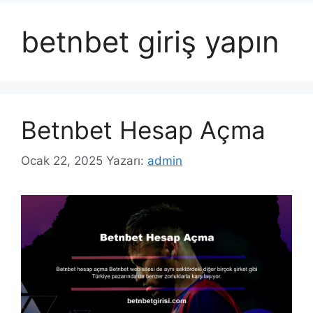
betnbet giriş yapın
Betnbet Hesap Açma
Ocak 22, 2025
Yazarı:
admin