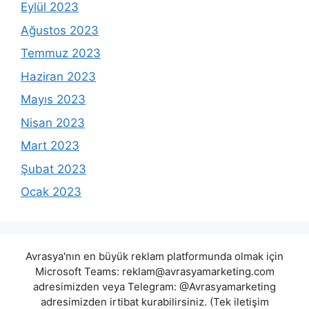
Eylül 2023
Ağustos 2023
Temmuz 2023
Haziran 2023
Mayıs 2023
Nisan 2023
Mart 2023
Şubat 2023
Ocak 2023
Avrasya'nın en büyük reklam platformunda olmak için
Microsoft Teams:
reklam@avrasyamarketing.com
adresimizden veya Telegram: @Avrasyamarketing
adresimizden irtibat kurabilirsiniz. (Tek iletişim