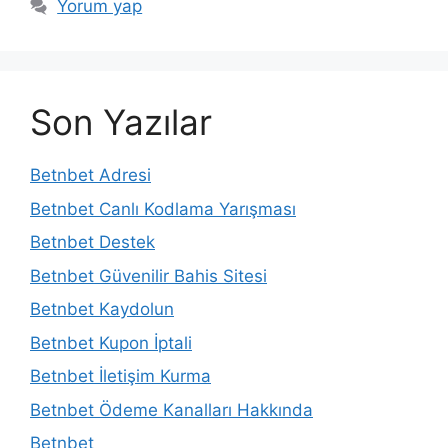
Yorum yap
Son Yazılar
Betnbet Adresi
Betnbet Canlı Kodlama Yarışması
Betnbet Destek
Betnbet Güvenilir Bahis Sitesi
Betnbet Kaydolun
Betnbet Kupon İptali
Betnbet İletişim Kurma
Betnbet Ödeme Kanalları Hakkında
Betnbet