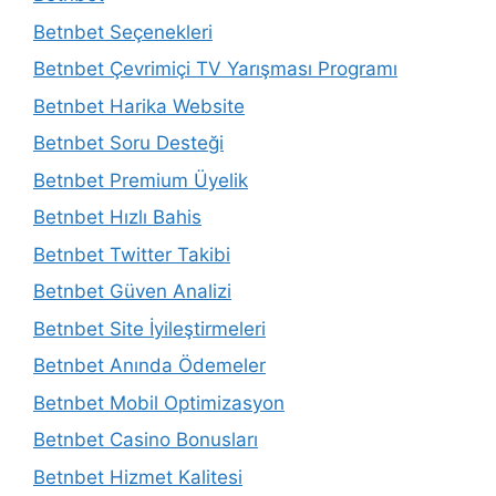
Betnbet Seçenekleri
Betnbet Çevrimiçi TV Yarışması Programı
Betnbet Harika Website
Betnbet Soru Desteği
Betnbet Premium Üyelik
Betnbet Hızlı Bahis
Betnbet Twitter Takibi
Betnbet Güven Analizi
Betnbet Site İyileştirmeleri
Betnbet Anında Ödemeler
Betnbet Mobil Optimizasyon
Betnbet Casino Bonusları
Betnbet Hizmet Kalitesi