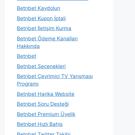
Betnbet Kaydolun
Betnbet Kupon İptali
Betnbet İletişim Kurma
Betnbet Ödeme Kanalları
Hakkında
Betnbet
Betnbet Seçenekleri
Betnbet Çevrimiçi TV Yarışması
Programı
Betnbet Harika Website
Betnbet Soru Desteği
Betnbet Premium Üyelik
Betnbet Hızlı Bahis
Betnbet Twitter Takibi