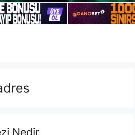
adres
zi Nedir