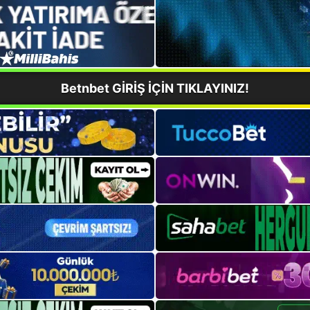
Betnbet GİRİŞ İÇİN TIKLAYINIZ!