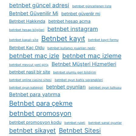
betnbet güncel adresi
betnbet güncellenen liste
Betnbet Güvenilir Mi
betnbet güvenlir mi
Betnbet Hakkında
betnbet hesap açma
betnbet instagram
betnbet hesap bilgileri
Betnbet kayıt
betnbet kapalı site
betnbet kayıt formu
Betnbet Kaç Oldu
betnbet kullanıcı puanları nedir
betnbet maç izle
betnbet maç izleme
Betnbet Müşteri Hizmetleri
betnbet mevcut yeni giriş
betnbet nasil bir site
betnbet olumlu geri bildirim
betnbet online casino sitesi
betnbet oyun bahis seçenekleri
betnbet oyunları
betnbet oyun kategori
betnbet oyun tutkusu
Betnbet para yatırma
Betnbet para çekme
betnbet promosyon
betnbet promosyon kodu
betnbet ruleti
betnbet sanal oyunlar
betnbet sikayet
Betnbet Sitesi