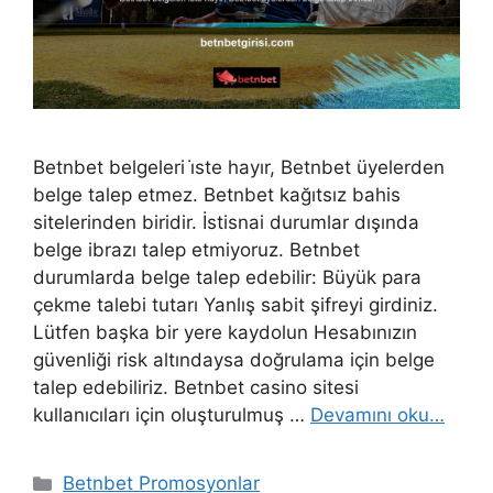
Betnbet belgeleri i̇ste hayır, Betnbet üyelerden
belge talep etmez. Betnbet kağıtsız bahis
sitelerinden biridir. İstisnai durumlar dışında
belge ibrazı talep etmiyoruz. Betnbet
durumlarda belge talep edebilir: Büyük para
çekme talebi tutarı Yanlış sabit şifreyi girdiniz.
Lütfen başka bir yere kaydolun Hesabınızın
güvenliği risk altındaysa doğrulama için belge
talep edebiliriz. Betnbet casino sitesi
kullanıcıları için oluşturulmuş …
Devamını oku…
Kategoriler
Betnbet Promosyonlar