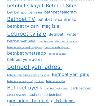
betnbet sikayet
Betnbet Sitesi
betnbet telegram
betnbet spor bahisleri
Betnbet TV
betnbet tv canli maç
betnbet tv canli maç izle
betnbet tv izle
Betnbet Twitter
betnbet web sitesi
betnbet web sitesi ek uygulama
betnbet web sitesi paylaşımı
betnbet web ziyareti
betnbet whatsapp
betnbet yapısı
betnbet yeni adres
betnbet yeni adresi
Betnbet yeni giriş
betnbet yeni adresini nasıl bulurum
betnbet çevrimiçi değişiklikler
betnbet öncüler
Betnbet üyelik
canli betnbet
betnbet üyelik i̇ptal
casino sitesi betnbet
casino altyapısı
giris adresi betnbet
giris betnbet