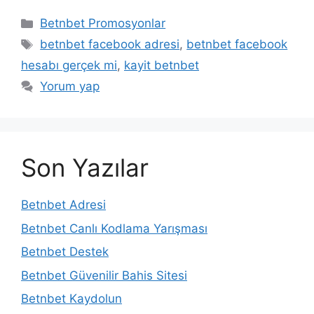
Kategoriler
Betnbet Promosyonlar
Etiketler
betnbet facebook adresi
,
betnbet facebook
hesabı gerçek mi
,
kayit betnbet
Yorum yap
Son Yazılar
Betnbet Adresi
Betnbet Canlı Kodlama Yarışması
Betnbet Destek
Betnbet Güvenilir Bahis Sitesi
Betnbet Kaydolun