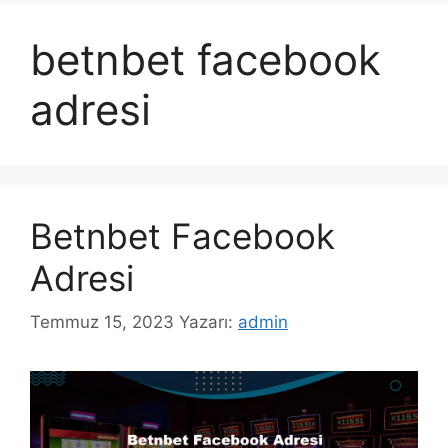
betnbet facebook
adresi
Betnbet Facebook
Adresi
Temmuz 15, 2023
Yazarı:
admin