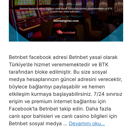
Betnbet facebook adresi Betnbet yasal olarak
Türkiye’de hizmet verememektedir ve BTK
tarafından bloke edilmiştir. Bu size sosyal
medya hesaplarınızın güncel adresini verecektir,
böylece bağlantıyı paylaşabilir ve hemen
etkileşim kurmaya başlayabilirsiniz. 7/24 sınırsız
erişim ve premium internet bağlantısı için
Facebook’ta Betnbet takip edin. Daha fazla
canlı spor bahisleri ve canlı casino bilgileri için
Betnbet sosyal medya …
Devamını oku…