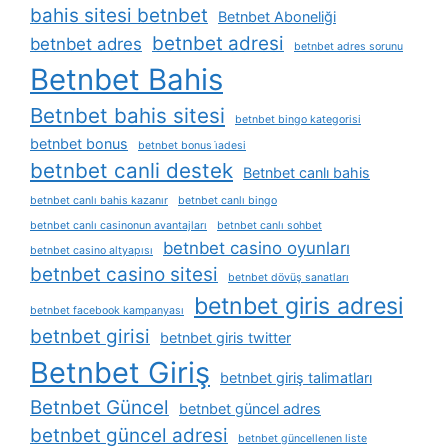
bahis sitesi betnbet
Betnbet Aboneliği
betnbet adresi
betnbet adres
betnbet adres sorunu
Betnbet Bahis
Betnbet bahis sitesi
betnbet bingo kategorisi
betnbet bonus
betnbet bonus i̇adesi
betnbet canli destek
Betnbet canlı bahis
betnbet canlı bahis kazanır
betnbet canlı bingo
betnbet canlı casinonun avantajları
betnbet canlı sohbet
betnbet casino oyunları
betnbet casino altyapısı
betnbet casino sitesi
betnbet dövüş sanatları
betnbet giris adresi
betnbet facebook kampanyası
betnbet girisi
betnbet giris twitter
Betnbet Giriş
betnbet giriş talimatları
Betnbet Güncel
betnbet güncel adres
betnbet güncel adresi
betnbet güncellenen liste