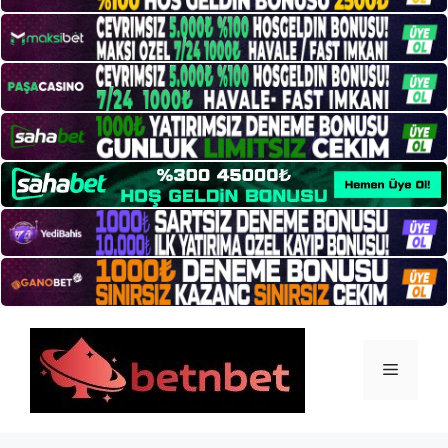
İçeriğe
atla
Menü