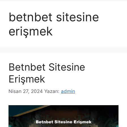
betnbet sitesine
erişmek
Betnbet Sitesine
Erişmek
Nisan 27, 2024
Yazarı:
admin