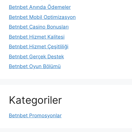
Betnbet Anında Ödemeler
Betnbet Mobil Optimizasyon
Betnbet Casino Bonusları
Betnbet Hizmet Kalitesi
Betnbet Hizmet Çeşitliliği
Betnbet Gerçek Destek
Betnbet Oyun Bölümü
Kategoriler
Betnbet Promosyonlar