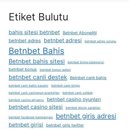
Etiket Bulutu
bahis sitesi betnbet
Betnbet Aboneliği
betnbet adresi
betnbet adres
betnbet adres sorunu
Betnbet Bahis
Betnbet bahis sitesi
betnbet bingo kategorisi
betnbet bonus
betnbet bonus i̇adesi
betnbet canli destek
Betnbet canlı bahis
betnbet canlı bahis kazanır
betnbet canlı bingo
betnbet canlı casinonun avantajları
betnbet canlı sohbet
betnbet casino oyunları
betnbet casino altyapısı
betnbet casino sitesi
betnbet dövüş sanatları
betnbet giris adresi
betnbet facebook kampanyası
betnbet girisi
betnbet giris twitter