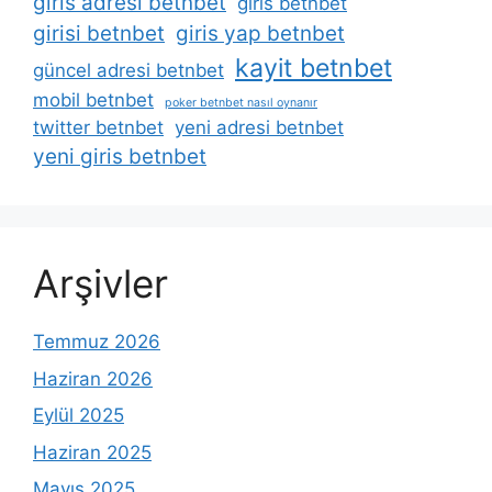
giris adresi betnbet
giris betnbet
girisi betnbet
giris yap betnbet
kayit betnbet
güncel adresi betnbet
mobil betnbet
poker betnbet nasıl oynanır
twitter betnbet
yeni adresi betnbet
yeni giris betnbet
Arşivler
Temmuz 2026
Haziran 2026
Eylül 2025
Haziran 2025
Mayıs 2025